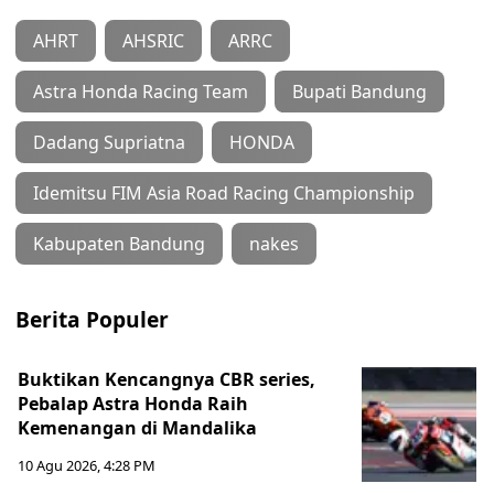
AHRT
AHSRIC
ARRC
Astra Honda Racing Team
Bupati Bandung
Dadang Supriatna
HONDA
Idemitsu FIM Asia Road Racing Championship
Kabupaten Bandung
nakes
Berita Populer
Buktikan Kencangnya CBR series,
Pebalap Astra Honda Raih
Kemenangan di Mandalika
10 Agu 2026, 4:28 PM