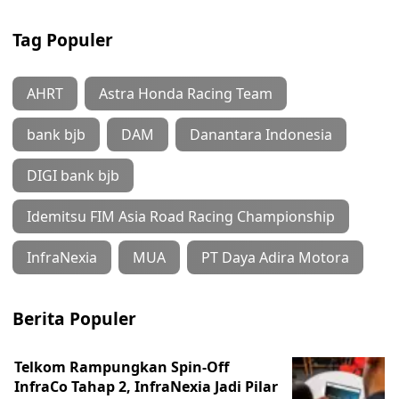
Tag Populer
AHRT
Astra Honda Racing Team
bank bjb
DAM
Danantara Indonesia
DIGI bank bjb
Idemitsu FIM Asia Road Racing Championship
InfraNexia
MUA
PT Daya Adira Motora
Berita Populer
Telkom Rampungkan Spin-Off
InfraCo Tahap 2, InfraNexia Jadi Pilar