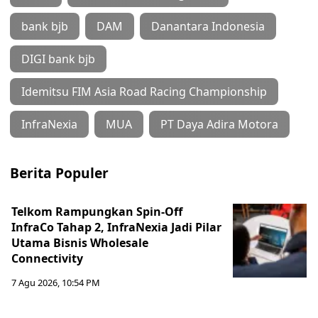
bank bjb
DAM
Danantara Indonesia
DIGI bank bjb
Idemitsu FIM Asia Road Racing Championship
InfraNexia
MUA
PT Daya Adira Motora
Berita Populer
Telkom Rampungkan Spin-Off
InfraCo Tahap 2, InfraNexia Jadi Pilar
Utama Bisnis Wholesale
Connectivity
7 Agu 2026, 10:54 PM