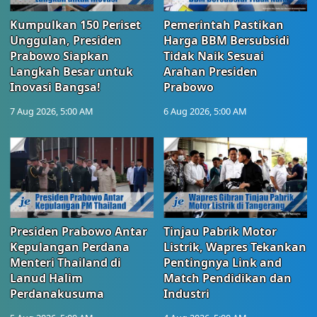
Kumpulkan 150 Periset
Pemerintah Pastikan
Unggulan, Presiden
Harga BBM Bersubsidi
Prabowo Siapkan
Tidak Naik Sesuai
Langkah Besar untuk
Arahan Presiden
Inovasi Bangsa!
Prabowo
7 Aug 2026, 5:00 AM
6 Aug 2026, 5:00 AM
Presiden Prabowo Antar
Tinjau Pabrik Motor
Kepulangan Perdana
Listrik, Wapres Tekankan
Menteri Thailand di
Pentingnya Link and
Lanud Halim
Match Pendidikan dan
Perdanakusuma
Industri