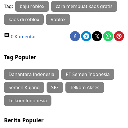
Tag:
baju roblox
cara membuat kaos gratis
kaos di roblox
Roblox
0 Komentar
Tag Populer
Danantara Indonesia
PT Semen Indonesia
Semen Kujang
SIG
Telkom Akses
Telkom Indonesia
Berita Populer