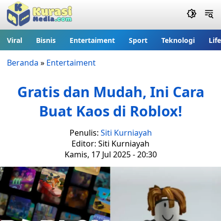
Viral
Bisnis
Entertaiment
Sport
Teknologi
Lif
Beranda
»
Entertaiment
Gratis dan Mudah, Ini Cara
Buat Kaos di Roblox!
Penulis:
Siti Kurniayah
Editor: Siti Kurniayah
Kamis, 17 Jul 2025 - 20:30