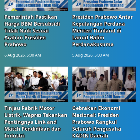
Pemerintah Pastikan
Presiden Prabowo Antar
Harga BBM Bersubsidi
Kepulangan Perdana
Tidak Naik Sesuai
Menteri Thailand di
Arahan Presiden
Lanud Halim
Prabowo
Perdanakusuma
6 Aug 2026, 5:00 AM
5 Aug 2026, 5:00 AM
Tinjau Pabrik Motor
Gebrakan Ekonomi
Listrik, Wapres Tekankan
Nasional: Presiden
Pentingnya Link and
Prabowo Rangkul
Match Pendidikan dan
Seluruh Pengusaha
Industri
KADIN Daerah