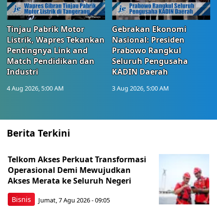
Tinjau Pabrik Motor
Gebrakan Ekonomi
Listrik, Wapres Tekankan
Nasional: Presiden
Pentingnya Link and
Prabowo Rangkul
Match Pendidikan dan
Seluruh Pengusaha
Industri
KADIN Daerah
4 Aug 2026, 5:00 AM
3 Aug 2026, 5:00 AM
Berita Terkini
Telkom Akses Perkuat Transformasi
Operasional Demi Mewujudkan
Akses Merata ke Seluruh Negeri
Bisnis
Jumat, 7 Agu 2026 - 09:05