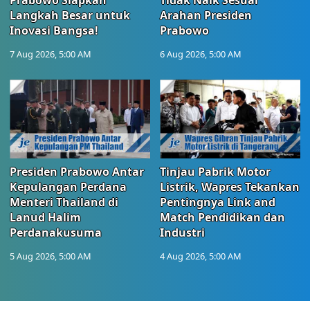
Prabowo Siapkan
Tidak Naik Sesuai
Langkah Besar untuk
Arahan Presiden
Inovasi Bangsa!
Prabowo
7 Aug 2026, 5:00 AM
6 Aug 2026, 5:00 AM
Presiden Prabowo Antar
Tinjau Pabrik Motor
Kepulangan Perdana
Listrik, Wapres Tekankan
Menteri Thailand di
Pentingnya Link and
Lanud Halim
Match Pendidikan dan
Perdanakusuma
Industri
5 Aug 2026, 5:00 AM
4 Aug 2026, 5:00 AM