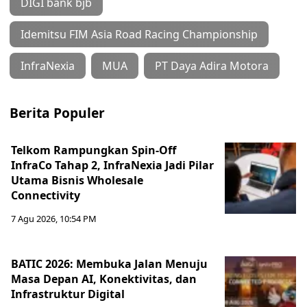
DIGI bank bjb
Idemitsu FIM Asia Road Racing Championship
InfraNexia
MUA
PT Daya Adira Motora
Berita Populer
Telkom Rampungkan Spin-Off
InfraCo Tahap 2, InfraNexia Jadi Pilar
Utama Bisnis Wholesale
Connectivity
7 Agu 2026, 10:54 PM
BATIC 2026: Membuka Jalan Menuju
Masa Depan AI, Konektivitas, dan
Infrastruktur Digital