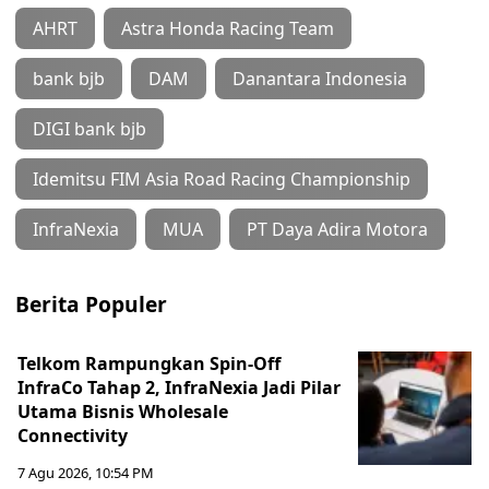
AHRT
Astra Honda Racing Team
bank bjb
DAM
Danantara Indonesia
DIGI bank bjb
Idemitsu FIM Asia Road Racing Championship
InfraNexia
MUA
PT Daya Adira Motora
Berita Populer
Telkom Rampungkan Spin-Off
InfraCo Tahap 2, InfraNexia Jadi Pilar
Utama Bisnis Wholesale
Connectivity
7 Agu 2026, 10:54 PM