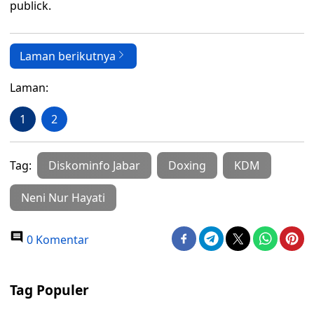
publick.
Laman berikutnya
Laman:
1
2
Tag:
Diskominfo Jabar
Doxing
KDM
Neni Nur Hayati
0 Komentar
Tag Populer