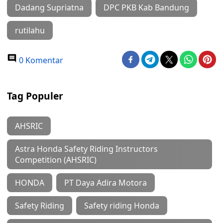
Dadang Supriatna
DPC PKB Kab Bandung
rutilahu
0 Komentar
Tag Populer
AHSRIC
Astra Honda Safety Riding Instructors
Competition (AHSRIC)
HONDA
PT Daya Adira Motora
Safety Riding
Safety riding Honda