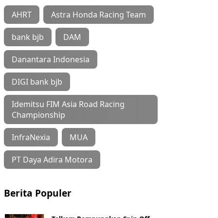
AHRT
Astra Honda Racing Team
bank bjb
DAM
Danantara Indonesia
DIGI bank bjb
Idemitsu FIM Asia Road Racing
Championship
InfraNexia
MUA
PT Daya Adira Motora
Berita Populer