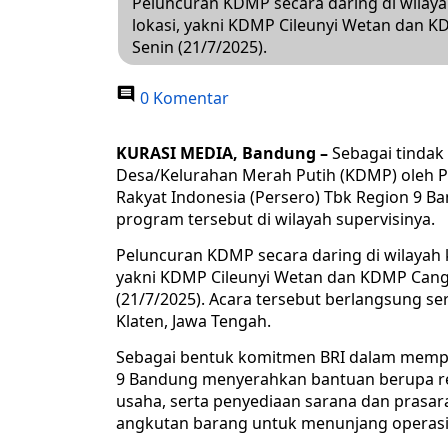
Peluncuran KDMP secara daring di wilaya
lokasi, yakni KDMP Cileunyi Wetan dan
Senin (21/7/2025).
0 Komentar
KURASI MEDIA, Bandung –
Sebagai tindak 
Desa/Kelurahan Merah Putih (KDMP) oleh P
Rakyat Indonesia (Persero) Tbk Region 9
program tersebut di wilayah supervisinya.
Peluncuran KDMP secara daring di wilayah k
yakni KDMP Cileunyi Wetan dan KDMP Can
(21/7/2025). Acara tersebut berlangsung s
Klaten, Jawa Tengah.
Sebagai bentuk komitmen BRI dalam mempe
9 Bandung menyerahkan bantuan berupa ren
usaha, serta penyediaan sarana dan prasa
angkutan barang untuk menunjang operasion