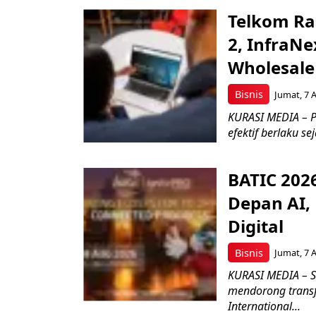
Telkom Ra
2, InfraNe
Wholesale
Bisnis
Jumat, 7 
KURASI MEDIA – P
efektif berlaku se
BATIC 202
Depan AI, 
Digital
Bisnis
Jumat, 7 
KURASI MEDIA – S
mendorong transfo
International...