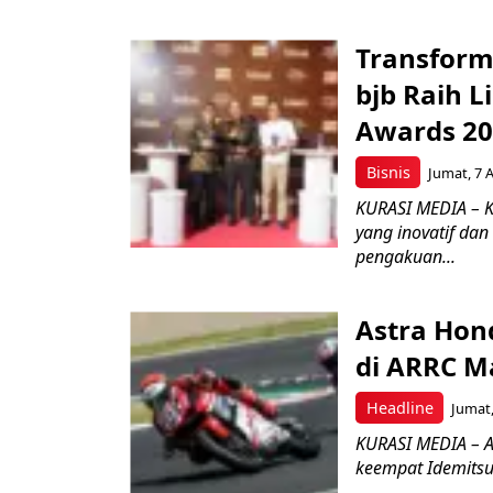
Transform
bjb Raih 
Awards 2
Bisnis
Jumat, 7 
KURASI MEDIA – 
yang inovatif da
pengakuan...
Astra Hond
di ARRC M
Headline
Jumat,
KURASI MEDIA – A
keempat Idemitsu