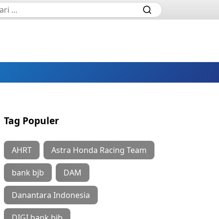
Tag Populer
AHRT
Astra Honda Racing Team
bank bjb
DAM
Danantara Indonesia
DIGI bank bjb