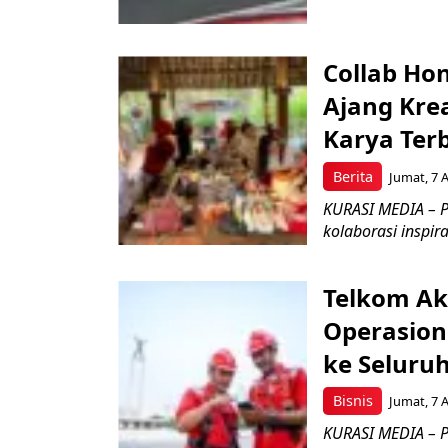
Collab Hon
Ajang Kre
Karya Ter
Berita
Jumat, 7 
KURASI MEDIA – P
kolaborasi inspir
Telkom Ak
Operasion
ke Seluru
Bisnis
Jumat, 7 
KURASI MEDIA – P