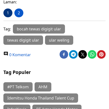
Laman:
1
2
Tag:
bocah tewas digigit ular
tewas digigit ular
ular weling
0 Komentar
Tag Populer
#PT Telkom
AHM
Idemitsu Honda Thailand Talent Cup