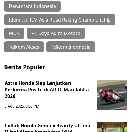
Danantara Indonesia
Idemitsu FIM Asia Road Racing Championship
MUA
PT Daya Adira Motora
Telkom Akses
Telkom Indonesia
Berita Populer
Astra Honda Siap Lanjutkan
Performa Positif di ARRC Mandalika
2026
7 Agu 2026, 3:57 PM
Collab Honda Genio x Beauty Ultima