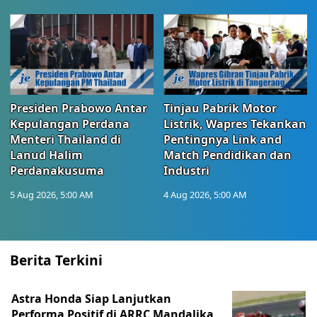
Presiden Prabowo Antar
Tinjau Pabrik Motor
Kepulangan Perdana
Listrik, Wapres Tekankan
Menteri Thailand di
Pentingnya Link and
Lanud Halim
Match Pendidikan dan
Perdanakusuma
Industri
5 Aug 2026, 5:00 AM
4 Aug 2026, 5:00 AM
Berita Terkini
Astra Honda Siap Lanjutkan
Performa Positif di ARRC Mandalika