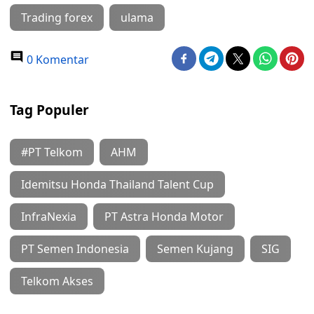
Trading forex
ulama
0 Komentar
Tag Populer
#PT Telkom
AHM
Idemitsu Honda Thailand Talent Cup
InfraNexia
PT Astra Honda Motor
PT Semen Indonesia
Semen Kujang
SIG
Telkom Akses