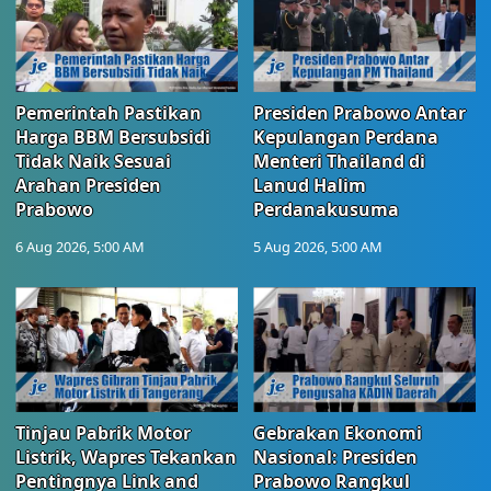
Pemerintah Pastikan
Presiden Prabowo Antar
Harga BBM Bersubsidi
Kepulangan Perdana
Tidak Naik Sesuai
Menteri Thailand di
Arahan Presiden
Lanud Halim
Prabowo
Perdanakusuma
6 Aug 2026, 5:00 AM
5 Aug 2026, 5:00 AM
Tinjau Pabrik Motor
Gebrakan Ekonomi
Listrik, Wapres Tekankan
Nasional: Presiden
Pentingnya Link and
Prabowo Rangkul