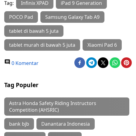
Tag:
Infinix XPAD
iPad 9 Generation
POCO Pad
Samsung Galaxy Tab A9
tablet di bawah 5 juta
tablet murah di bawah 5 juta
Xiaomi Pad 6
0 Komentar
Tag Populer
Astra Honda Safety Riding Instructors
Competition (AHSRIC)
bank bjb
Danantara Indonesia