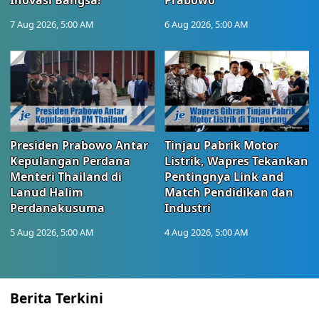
Inovasi Bangsa!
Prabowo
7 Aug 2026, 5:00 AM
6 Aug 2026, 5:00 AM
Presiden Prabowo Antar
Tinjau Pabrik Motor
Kepulangan Perdana
Listrik, Wapres Tekankan
Menteri Thailand di
Pentingnya Link and
Lanud Halim
Match Pendidikan dan
Perdanakusuma
Industri
5 Aug 2026, 5:00 AM
4 Aug 2026, 5:00 AM
Berita Terkini