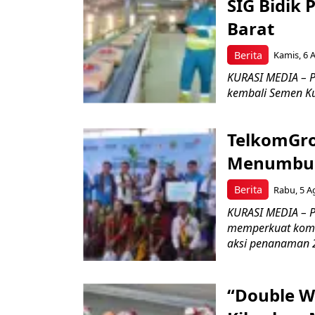
SIG Bidik
Barat
Berita
Kamis, 6 
KURASI MEDIA – P
kembali Semen Kuj
TelkomGro
Menumbuhk
Berita
Rabu, 5 A
KURASI MEDIA – PT
memperkuat komit
aksi penanaman 2
“Double W