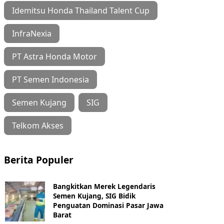
Idemitsu Honda Thailand Talent Cup
InfraNexia
PT Astra Honda Motor
PT Semen Indonesia
Semen Kujang
SIG
Telkom Akses
Berita Populer
Bangkitkan Merek Legendaris
Semen Kujang, SIG Bidik
Penguatan Dominasi Pasar Jawa
Barat