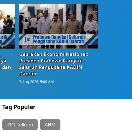
,
Gebrakan Ekonomi Nasional:
nya
Presiden Prabowo Rangkul
n dan
Seluruh Pengusaha KADIN
Daerah
3 Aug 2026, 5:00 AM
Tag Populer
#PT Telkom
AHM