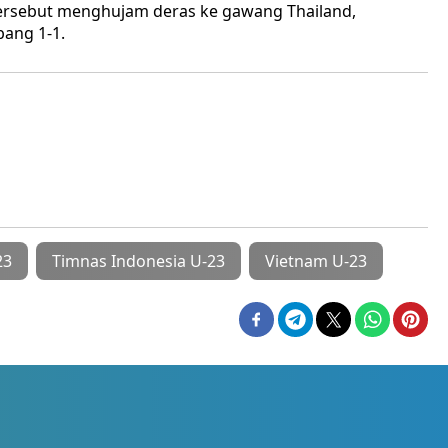
 tersebut menghujam deras ke gawang Thailand,
ang 1-1.
23
Timnas Indonesia U-23
Vietnam U-23