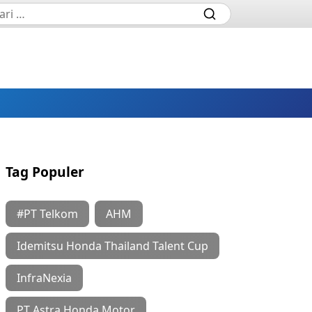
Tag Populer
#PT Telkom
AHM
Idemitsu Honda Thailand Talent Cup
InfraNexia
PT Astra Honda Motor