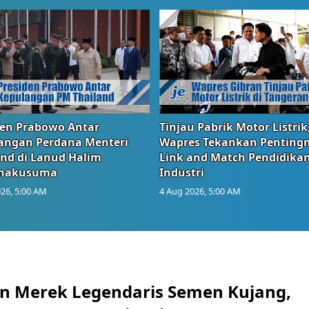
den Prabowo Antar
Tinjau Pabrik Motor Listrik
angan Perdana Menteri
Wapres Tekankan Penting
and di Lanud Halim
Link and Match Pendidika
anakusuma
Industri
26, 5:00 AM
4 Aug 2026, 5:00 AM
n Merek Legendaris Semen Kujang,