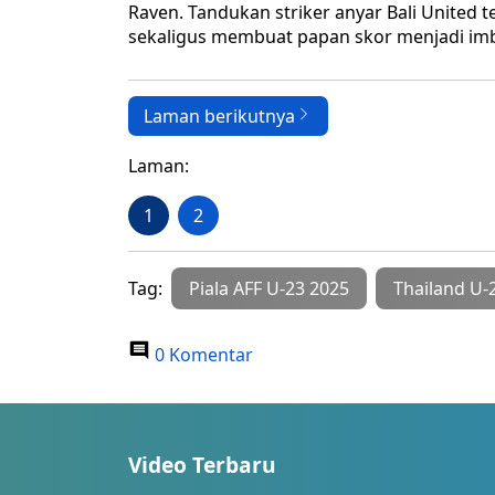
Raven. Tandukan striker anyar Bali United
sekaligus membuat papan skor menjadi imb
Laman berikutnya
Laman:
1
2
Tag:
Piala AFF U-23 2025
Thailand U-
0 Komentar
Video Terbaru