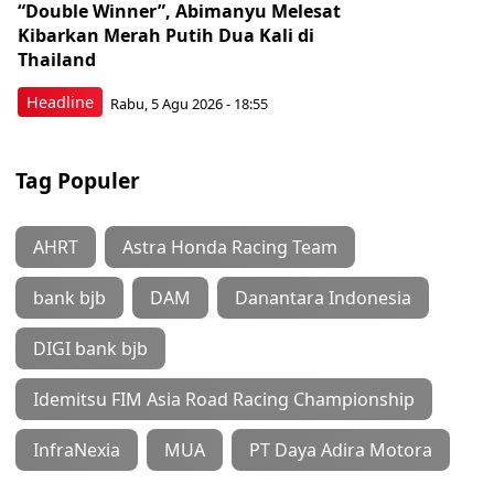
“Double Winner”, Abimanyu Melesat
Kibarkan Merah Putih Dua Kali di
Thailand
Headline
Rabu, 5 Agu 2026 - 18:55
Tag Populer
AHRT
Astra Honda Racing Team
bank bjb
DAM
Danantara Indonesia
DIGI bank bjb
Idemitsu FIM Asia Road Racing Championship
InfraNexia
MUA
PT Daya Adira Motora