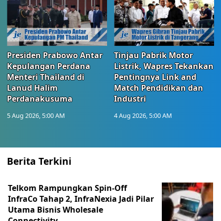
Presiden Prabowo Antar
Tinjau Pabrik Motor
Kepulangan Perdana
Listrik, Wapres Tekankan
Menteri Thailand di
Pentingnya Link and
Lanud Halim
Match Pendidikan dan
Perdanakusuma
Industri
5 Aug 2026, 5:00 AM
4 Aug 2026, 5:00 AM
Berita Terkini
Telkom Rampungkan Spin-Off
InfraCo Tahap 2, InfraNexia Jadi Pilar
Utama Bisnis Wholesale
Connectivity