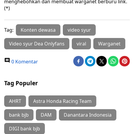
menghebohkan dan membuat warganet berburu link.
(*)
Tag:
Konten dewasa
video syur
Video syur Dea Onlyfans
viral
Warganet
0 Komentar
Tag Populer
AHRT
Astra Honda Racing Team
bank bjb
DAM
Danantara Indonesia
DIGI bank bjb