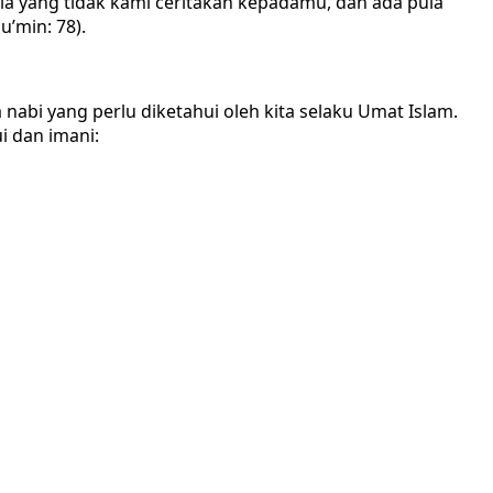
la yang tidak kami ceritakan kepadamu, dan ada pula
u’min: 78).
abi yang perlu diketahui oleh kita selaku Umat Islam.
i dan imani: