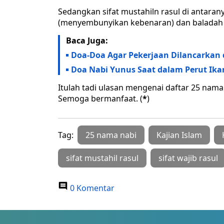
Sedangkan sifat mustahiln rasul di antarany
(menyembunyikan kebenaran) dan baladah 
Baca Juga:
Doa-Doa Agar Pekerjaan Dilancarkan 
Doa Nabi Yunus Saat dalam Perut Ika
Itulah tadi ulasan mengenai daftar 25 nama 
Semoga bermanfaat. (
*
)
Tag:
25 nama nabi
Kajian Islam
sifat mustahil rasul
sifat wajib rasul
0 Komentar