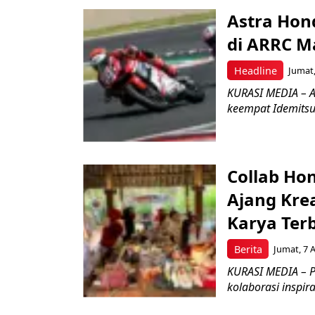
Astra Hond
di ARRC M
Headline
Jumat,
KURASI MEDIA – A
keempat Idemitsu
Collab Hon
Ajang Kre
Karya Ter
Berita
Jumat, 7 
KURASI MEDIA – P
kolaborasi inspir