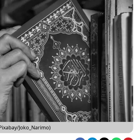
(Pixabay/Joko_Narimo)