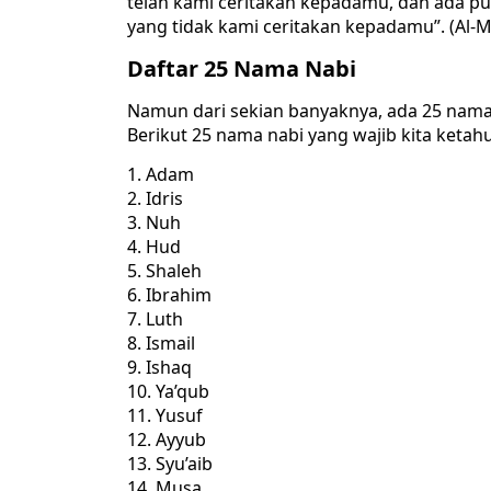
telah kami ceritakan kepadamu, dan ada pu
yang tidak kami ceritakan kepadamu”. (Al-M
Daftar 25 Nama Nabi
Namun dari sekian banyaknya, ada 25 nama n
Berikut 25 nama nabi yang wajib kita ketahu
Adam
Idris
Nuh
Hud
Shaleh
Ibrahim
Luth
Ismail
Ishaq
Ya’qub
Yusuf
Ayyub
Syu’aib
Musa