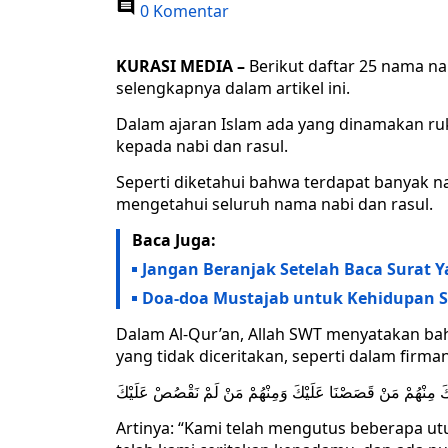
0 Komentar
KURASI MEDIA –
Berikut daftar 25 nama na
selengkapnya dalam artikel ini.
Dalam ajaran Islam ada yang dinamakan r
kepada nabi dan rasul.
Seperti diketahui bahwa terdapat banyak n
mengetahui seluruh nama nabi dan rasul.
Baca Juga:
Jangan Beranjak Setelah Baca Surat Y
Doa-doa Mustajab untuk Kehidupan S
Dalam Al-Qur’an, Allah SWT menyatakan bah
yang tidak diceritakan, seperti dalam firman
لِكَ مِنْهُمْ مَنْ قَصَصْنَا عَلَيْكَ وَمِنْهُمْ مَنْ لَمْ نَقْصُصْ عَلَيْكَ
Artinya: “Kami telah mengutus beberapa ut