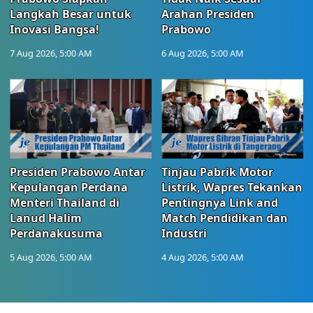
Langkah Besar untuk
Arahan Presiden
Inovasi Bangsa!
Prabowo
7 Aug 2026, 5:00 AM
6 Aug 2026, 5:00 AM
Presiden Prabowo Antar
Tinjau Pabrik Motor
Kepulangan Perdana
Listrik, Wapres Tekankan
Menteri Thailand di
Pentingnya Link and
Lanud Halim
Match Pendidikan dan
Perdanakusuma
Industri
5 Aug 2026, 5:00 AM
4 Aug 2026, 5:00 AM