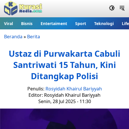
Viral
Bisnis
Entertaiment
Sport
Teknologi
Lif
Beranda
»
Berita
Ustaz di Purwakarta Cabuli
Santriwati 15 Tahun, Kini
Ditangkap Polisi
Penulis:
Rosyidah Khairul Bariyyah
Editor: Rosyidah Khairul Bariyyah
Senin, 28 Jul 2025 - 11:30