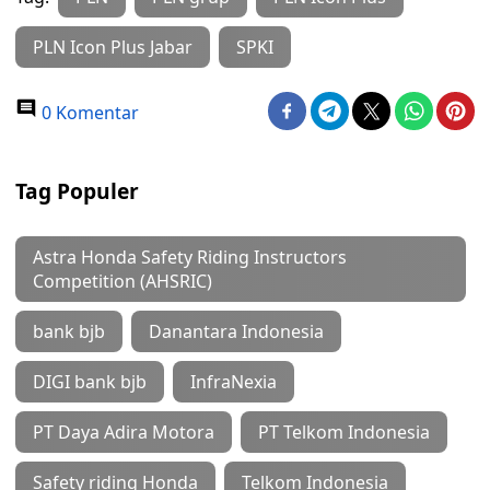
PLN Icon Plus Jabar
SPKI
0 Komentar
Tag Populer
Astra Honda Safety Riding Instructors
Competition (AHSRIC)
bank bjb
Danantara Indonesia
DIGI bank bjb
InfraNexia
PT Daya Adira Motora
PT Telkom Indonesia
Safety riding Honda
Telkom Indonesia