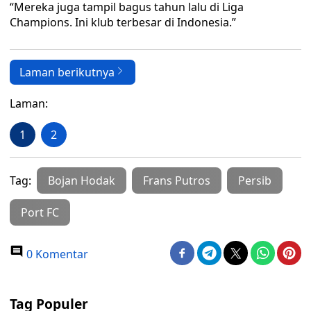
“Mereka juga tampil bagus tahun lalu di Liga
Champions. Ini klub terbesar di Indonesia.”
Laman berikutnya
Laman:
1
2
Tag:
Bojan Hodak
Frans Putros
Persib
Port FC
0 Komentar
Tag Populer