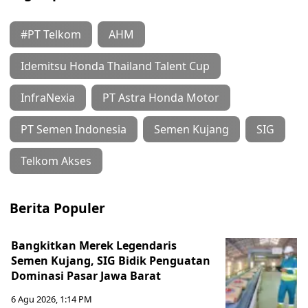
#PT Telkom
AHM
Idemitsu Honda Thailand Talent Cup
InfraNexia
PT Astra Honda Motor
PT Semen Indonesia
Semen Kujang
SIG
Telkom Akses
Berita Populer
Bangkitkan Merek Legendaris
Semen Kujang, SIG Bidik Penguatan
Dominasi Pasar Jawa Barat
6 Agu 2026, 1:14 PM