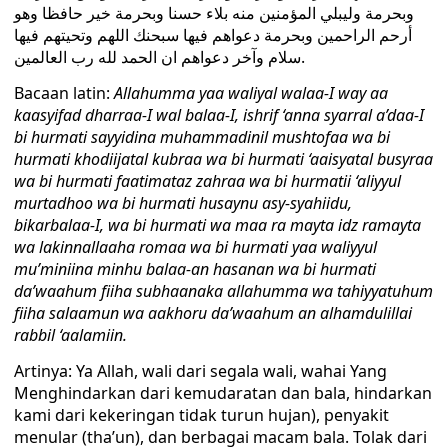
وبحرمة وليبلي المؤمنين منه بلاء حسنا وبحرمة خیر حافظا وهو
أرحم الراحمين وبحرمة دعواهم فيها سبحنك اللهم وتحيتهم فيها
سلام وآخر دعواهم ان الحمد لله رب العالمين.
Bacaan latin:
Allahumma yaa waliyal walaa-I way aa
kaasyifad dharraa-I wal balaa-I, ishrif ‘anna syarral a’daa-I
bi hurmati sayyidina muhammadinil mushtofaa wa bi
hurmati khodiijatal kubraa wa bi hurmati ‘aaisyatal busyraa
wa bi hurmati faatimataz zahraa wa bi hurmatii ‘aliyyul
murtadhoo wa bi hurmati husaynu asy-syahiidu,
bikarbalaa-I, wa bi hurmati wa maa ra mayta idz ramayta
wa lakinnallaaha romaa wa bi hurmati yaa waliyyul
mu’miniina minhu balaa-an hasanan wa bi hurmati
da’waahum fiiha subhaanaka allahumma wa tahiyyatuhum
fiiha salaamun wa aakhoru da’waahum an alhamdulillai
rabbil ‘aalamiin.
Artinya: Ya Allah, wali dari segala wali, wahai Yang
Menghindarkan dari kemudaratan dan bala, hindarkan
kami dari kekeringan tidak turun hujan), penyakit
menular (tha’un), dan berbagai macam bala. Tolak dari