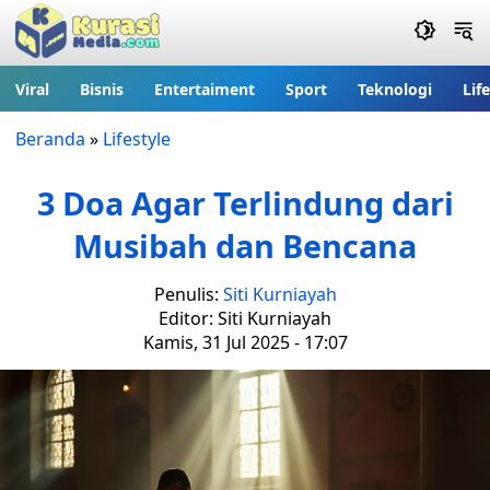
Viral
Bisnis
Entertaiment
Sport
Teknologi
Lif
Beranda
»
Lifestyle
3 Doa Agar Terlindung dari
Musibah dan Bencana
Penulis:
Siti Kurniayah
Editor: Siti Kurniayah
Kamis, 31 Jul 2025 - 17:07