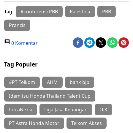
Tag:
#konferensi PBB
Palestina
PBB
Prancis
0 Komentar
Tag Populer
#PT Telkom
AHM
bank bjb
Idemitsu Honda Thailand Talent Cup
InfraNexia
Liga Jasa Keuangan
OJK
PT Astra Honda Motor
Telkom Akses