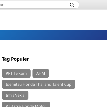
Tag Populer
#PT Telkom
AHM
Idemitsu Honda Thailand Talent Cup
InfraNexia
PT Astra Honda Motor