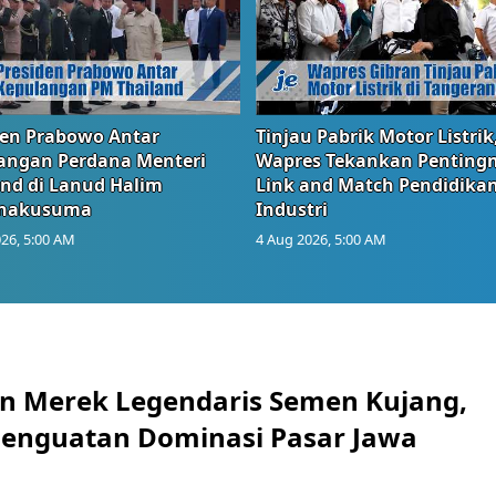
den Prabowo Antar
Tinjau Pabrik Motor Listrik
angan Perdana Menteri
Wapres Tekankan Penting
and di Lanud Halim
Link and Match Pendidika
anakusuma
Industri
26, 5:00 AM
4 Aug 2026, 5:00 AM
n Merek Legendaris Semen Kujang,
 Penguatan Dominasi Pasar Jawa