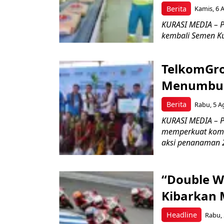
Berita
Kamis, 6 
KURASI MEDIA – P
kembali Semen Kuj
TelkomGro
Menumbuhk
Berita
Rabu, 5 A
KURASI MEDIA – PT
memperkuat komit
aksi penanaman 2
“Double W
Kibarkan M
Headline
Rabu, 