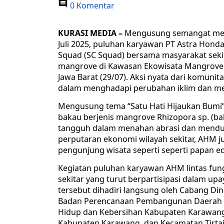
0 Komentar
KURASI MEDIA –
Mengusung semangat memp
Juli 2025, puluhan karyawan PT Astra Hon
Squad (SC Squad) bersama masyarakat sek
mangrove di Kawasan Ekowisata Mangrove
Jawa Barat (29/07). Aksi nyata dari komunit
dalam menghadapi perubahan iklim dan men
Mengusung tema “Satu Hati Hijaukan Bum
bakau berjenis mangrove Rhizopora sp. (baka
tangguh dalam menahan abrasi dan mendu
perputaran ekonomi wilayah sekitar, AHM j
pengunjung wisata seperti seperti papan ed
Kegiatan puluhan karyawan AHM lintas fung
sekitar yang turut berpartisipasi dalam u
tersebut dihadiri langsung oleh Cabang Din
Badan Perencanaan Pembangunan Daerah (
Hidup dan Kebersihan Kabupaten Karawang,
Kabupaten Karawang, dan Kecamatan Tirta