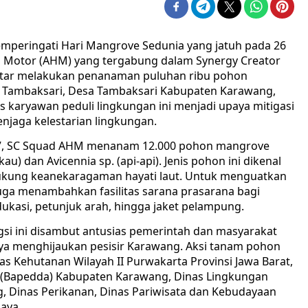
eringati Hari Mangrove Sedunia yang jatuh pada 26
da Motor (AHM) yang tergabung dalam Synergy Creator
itar melakukan penanaman puluhan ribu pohon
 Tambaksari, Desa Tambaksari Kabupaten Karawang,
as karyawan peduli lingkungan ini menjadi upaya mitigasi
jaga kelestarian lingkungan.
i”, SC Squad AHM menanam 12.000 pohon mangrove
u) dan Avicennia sp. (api-api). Jenis pohon ini dikenal
kung keanekaragaman hayati laut. Untuk menguatkan
uga menambahkan fasilitas sarana prasarana bagi
ukasi, petunjuk arah, hingga jaket pelampung.
si ini disambut antusias pemerintah dan masyarakat
paya menghijaukan pesisir Karawang. Aksi tanam pohon
as Kehutanan Wilayah II Purwakarta Provinsi Jawa Barat,
Bapedda) Kabupaten Karawang, Dinas Lingkungan
 Dinas Perikanan, Dinas Pariwisata dan Kebudayaan
jaya