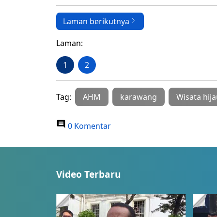
Laman berikutnya
Laman:
1
2
Tag:
AHM
karawang
Wisata hij
0 Komentar
Video Terbaru