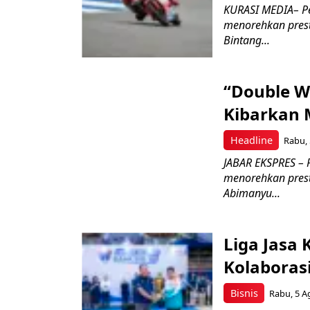
KURASI MEDIA– P
menorehkan prest
Bintang...
“Double W
Kibarkan M
Headline
Rabu, 
JABAR EKSPRES – 
menorehkan prest
Abimanyu...
Liga Jasa
Kolaboras
Bisnis
Rabu, 5 A