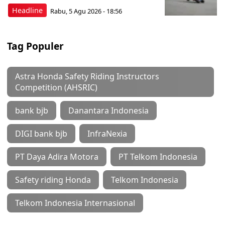
Headline
Rabu, 5 Agu 2026 - 18:56
Tag Populer
Astra Honda Safety Riding Instructors
Competition (AHSRIC)
bank bjb
Danantara Indonesia
DIGI bank bjb
InfraNexia
PT Daya Adira Motora
PT Telkom Indonesia
Safety riding Honda
Telkom Indonesia
Telkom Indonesia Internasional