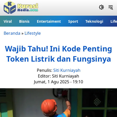
Viral
Bisnis
Entertaiment
Sport
Teknologi
Lif
Beranda
»
Lifestyle
Wajib Tahu! Ini Kode Penting
Token Listrik dan Fungsinya
Penulis:
Siti Kurniayah
Editor: Siti Kurniayah
Jumat, 1 Agu 2025 - 19:10