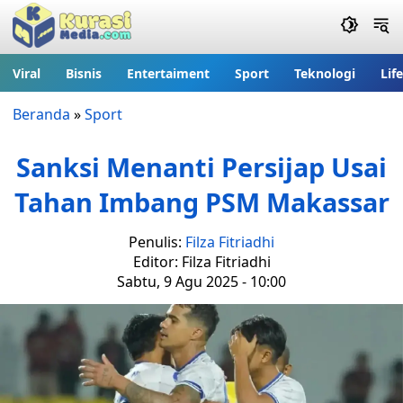
Viral
Bisnis
Entertaiment
Sport
Teknologi
Lif
Beranda
»
Sport
Sanksi Menanti Persijap Usai
Tahan Imbang PSM Makassar
Penulis:
Filza Fitriadhi
Editor: Filza Fitriadhi
Sabtu, 9 Agu 2025 - 10:00