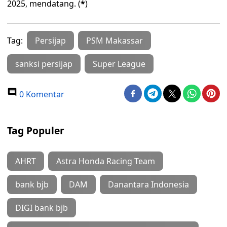
2025, mendatang. (
*
)
Tag:
Persijap
PSM Makassar
sanksi persijap
Super League
0 Komentar
Tag Populer
AHRT
Astra Honda Racing Team
bank bjb
DAM
Danantara Indonesia
DIGI bank bjb