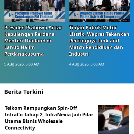
Presiden Prabowo Antar
Tinjau Pabrik Motor
Kepulangan Perdana
Listrik, Wapres Tekankan
Menteri Thailand di
Pentingnya Link and
Lanud Halim
Match Pendidikan dan
Perdanakusuma
Industri
5 Aug 2026, 5:00 AM
4 Aug 2026, 5:00 AM
Berita Terkini
Telkom Rampungkan Spin-Off
InfraCo Tahap 2, InfraNexia Jadi Pilar
Utama Bisnis Wholesale
Connectivity