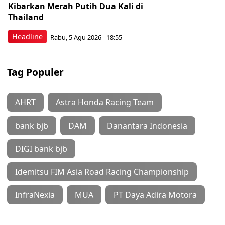
Kibarkan Merah Putih Dua Kali di
Thailand
Headline
Rabu, 5 Agu 2026 - 18:55
Tag Populer
AHRT
Astra Honda Racing Team
bank bjb
DAM
Danantara Indonesia
DIGI bank bjb
Idemitsu FIM Asia Road Racing Championship
InfraNexia
MUA
PT Daya Adira Motora