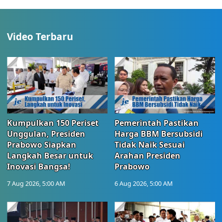
Video Terbaru
Kumpulkan 150 Periset
Pemerintah Pastikan
Unggulan, Presiden
Harga BBM Bersubsidi
Prabowo Siapkan
Tidak Naik Sesuai
Langkah Besar untuk
Arahan Presiden
Inovasi Bangsa!
Prabowo
7 Aug 2026, 5:00 AM
6 Aug 2026, 5:00 AM