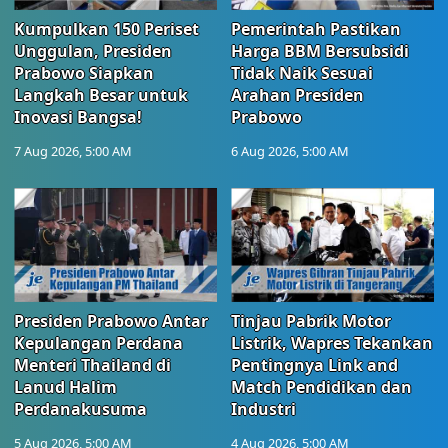
Kumpulkan 150 Periset
Pemerintah Pastikan
Unggulan, Presiden
Harga BBM Bersubsidi
Prabowo Siapkan
Tidak Naik Sesuai
Langkah Besar untuk
Arahan Presiden
Inovasi Bangsa!
Prabowo
7 Aug 2026, 5:00 AM
6 Aug 2026, 5:00 AM
Presiden Prabowo Antar
Tinjau Pabrik Motor
Kepulangan Perdana
Listrik, Wapres Tekankan
Menteri Thailand di
Pentingnya Link and
Lanud Halim
Match Pendidikan dan
Perdanakusuma
Industri
5 Aug 2026, 5:00 AM
4 Aug 2026, 5:00 AM