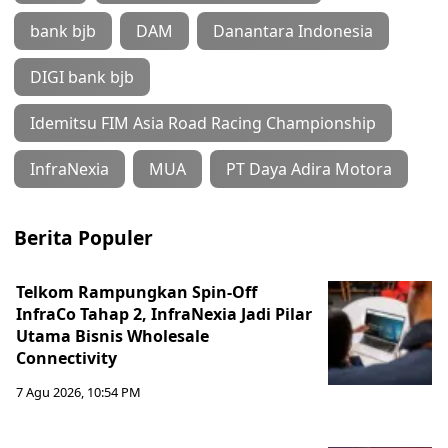
bank bjb
DAM
Danantara Indonesia
DIGI bank bjb
Idemitsu FIM Asia Road Racing Championship
InfraNexia
MUA
PT Daya Adira Motora
Berita Populer
Telkom Rampungkan Spin-Off
InfraCo Tahap 2, InfraNexia Jadi Pilar
Utama Bisnis Wholesale
Connectivity
7 Agu 2026, 10:54 PM