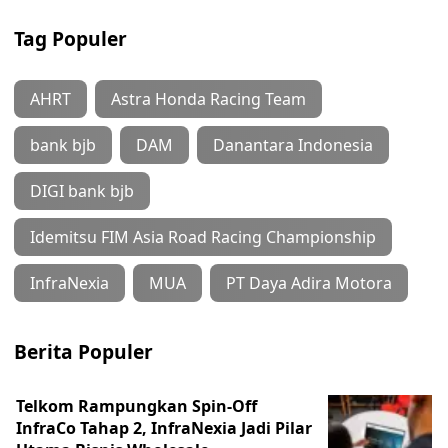
Tag Populer
AHRT
Astra Honda Racing Team
bank bjb
DAM
Danantara Indonesia
DIGI bank bjb
Idemitsu FIM Asia Road Racing Championship
InfraNexia
MUA
PT Daya Adira Motora
Berita Populer
Telkom Rampungkan Spin-Off
InfraCo Tahap 2, InfraNexia Jadi Pilar