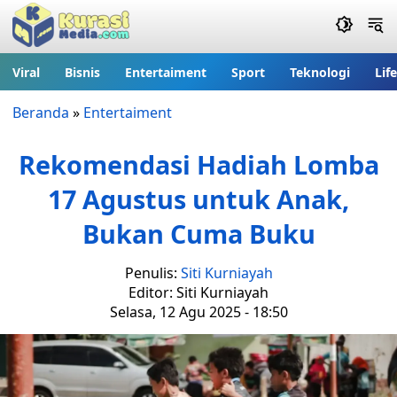
Viral
Bisnis
Entertaiment
Sport
Teknologi
Lif
Beranda
»
Entertaiment
Rekomendasi Hadiah Lomba
17 Agustus untuk Anak,
Bukan Cuma Buku
Penulis:
Siti Kurniayah
Editor: Siti Kurniayah
Selasa, 12 Agu 2025 - 18:50