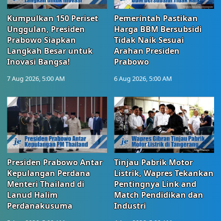
Kumpulkan 150 Periset
Pemerintah Pastikan
Unggulan, Presiden
Harga BBM Bersubsidi
Prabowo Siapkan
Tidak Naik Sesuai
Langkah Besar untuk
Arahan Presiden
Inovasi Bangsa!
Prabowo
7 Aug 2026, 5:00 AM
6 Aug 2026, 5:00 AM
Presiden Prabowo Antar
Tinjau Pabrik Motor
Kepulangan Perdana
Listrik, Wapres Tekankan
Menteri Thailand di
Pentingnya Link and
Lanud Halim
Match Pendidikan dan
Perdanakusuma
Industri