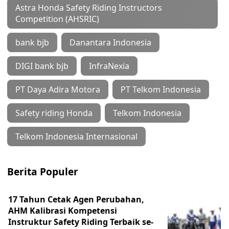
Astra Honda Safety Riding Instructors
Competition (AHSRIC)
bank bjb
Danantara Indonesia
DIGI bank bjb
InfraNexia
PT Daya Adira Motora
PT Telkom Indonesia
Safety riding Honda
Telkom Indonesia
Telkom Indonesia Internasional
Berita Populer
17 Tahun Cetak Agen Perubahan,
AHM Kalibrasi Kompetensi
Instruktur Safety Riding Terbaik se-