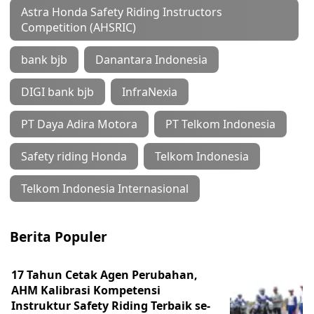
Astra Honda Safety Riding Instructors
Competition (AHSRIC)
bank bjb
Danantara Indonesia
DIGI bank bjb
InfraNexia
PT Daya Adira Motora
PT Telkom Indonesia
Safety riding Honda
Telkom Indonesia
Telkom Indonesia Internasional
Berita Populer
17 Tahun Cetak Agen Perubahan,
AHM Kalibrasi Kompetensi
Instruktur Safety Riding Terbaik se-