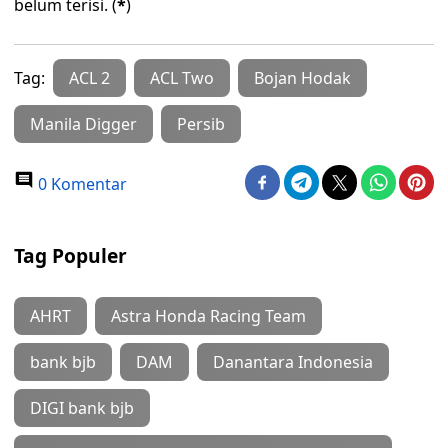
belum terisi. (
*
)
Tag:
ACL 2
ACL Two
Bojan Hodak
Manila Digger
Persib
0 Komentar
Tag Populer
AHRT
Astra Honda Racing Team
bank bjb
DAM
Danantara Indonesia
DIGI bank bjb