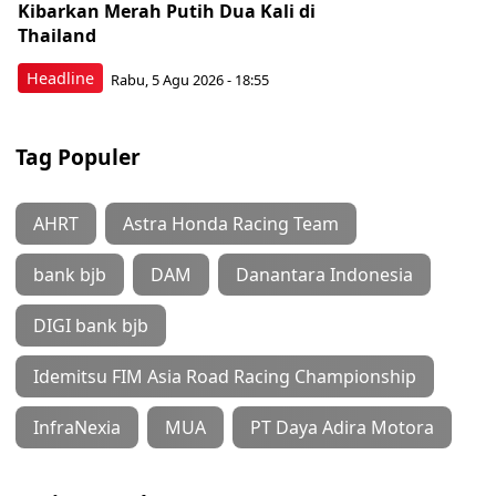
Kibarkan Merah Putih Dua Kali di
Thailand
Headline
Rabu, 5 Agu 2026 - 18:55
Tag Populer
AHRT
Astra Honda Racing Team
bank bjb
DAM
Danantara Indonesia
DIGI bank bjb
Idemitsu FIM Asia Road Racing Championship
InfraNexia
MUA
PT Daya Adira Motora