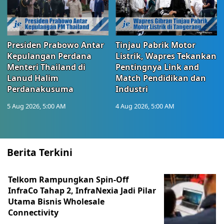
Presiden Prabowo Antar
Tinjau Pabrik Motor
Kepulangan Perdana
Listrik, Wapres Tekankan
Menteri Thailand di
Pentingnya Link and
Lanud Halim
Match Pendidikan dan
Perdanakusuma
Industri
5 Aug 2026, 5:00 AM
4 Aug 2026, 5:00 AM
Berita Terkini
Telkom Rampungkan Spin-Off
InfraCo Tahap 2, InfraNexia Jadi Pilar
Utama Bisnis Wholesale
Connectivity