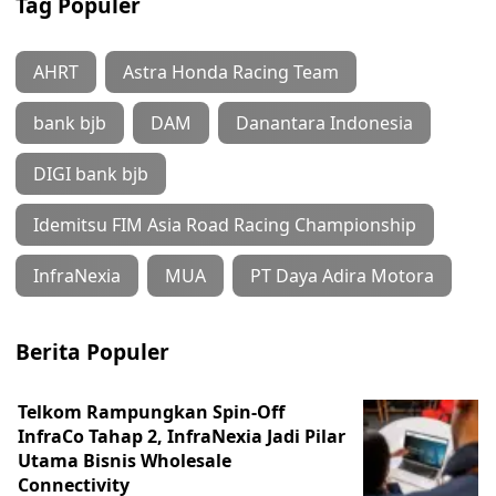
Tag Populer
AHRT
Astra Honda Racing Team
bank bjb
DAM
Danantara Indonesia
DIGI bank bjb
Idemitsu FIM Asia Road Racing Championship
InfraNexia
MUA
PT Daya Adira Motora
Berita Populer
Telkom Rampungkan Spin-Off
InfraCo Tahap 2, InfraNexia Jadi Pilar
Utama Bisnis Wholesale
Connectivity