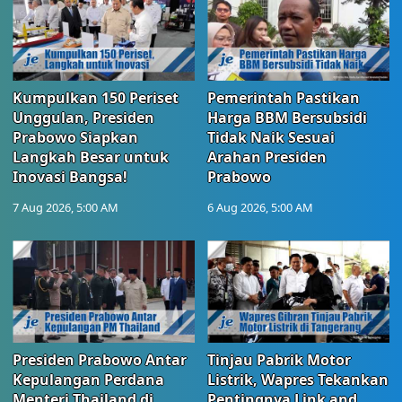
Kumpulkan 150 Periset
Pemerintah Pastikan
Unggulan, Presiden
Harga BBM Bersubsidi
Prabowo Siapkan
Tidak Naik Sesuai
Langkah Besar untuk
Arahan Presiden
Inovasi Bangsa!
Prabowo
7 Aug 2026, 5:00 AM
6 Aug 2026, 5:00 AM
Presiden Prabowo Antar
Tinjau Pabrik Motor
Kepulangan Perdana
Listrik, Wapres Tekankan
Menteri Thailand di
Pentingnya Link and