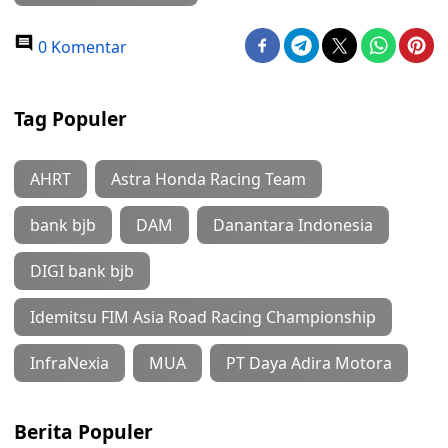
0 Komentar
Tag Populer
AHRT
Astra Honda Racing Team
bank bjb
DAM
Danantara Indonesia
DIGI bank bjb
Idemitsu FIM Asia Road Racing Championship
InfraNexia
MUA
PT Daya Adira Motora
Berita Populer