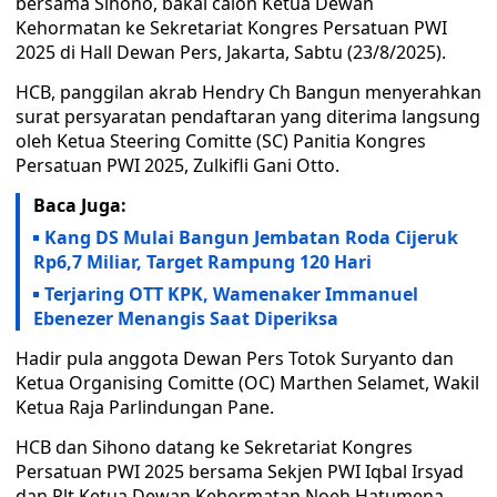
bersama Sihono, bakal calon Ketua Dewan
Kehormatan ke Sekretariat Kongres Persatuan PWI
2025 di Hall Dewan Pers, Jakarta, Sabtu (23/8/2025).
HCB, panggilan akrab Hendry Ch Bangun menyerahkan
surat persyaratan pendaftaran yang diterima langsung
oleh Ketua Steering Comitte (SC) Panitia Kongres
Persatuan PWI 2025, Zulkifli Gani Otto.
Baca Juga:
Kang DS Mulai Bangun Jembatan Roda Cijeruk
Rp6,7 Miliar, Target Rampung 120 Hari
Terjaring OTT KPK, Wamenaker Immanuel
Ebenezer Menangis Saat Diperiksa
Hadir pula anggota Dewan Pers Totok Suryanto dan
Ketua Organising Comitte (OC) Marthen Selamet, Wakil
Ketua Raja Parlindungan Pane.
HCB dan Sihono datang ke Sekretariat Kongres
Persatuan PWI 2025 bersama Sekjen PWI Iqbal Irsyad
dan Plt Ketua Dewan Kehormatan Noeh Hatumena.