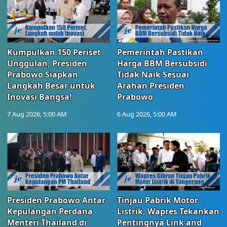
Kumpulkan 150 Periset
Pemerintah Pastikan
Unggulan, Presiden
Harga BBM Bersubsidi
Prabowo Siapkan
Tidak Naik Sesuai
Langkah Besar untuk
Arahan Presiden
Inovasi Bangsa!
Prabowo
7 Aug 2026, 5:00 AM
6 Aug 2026, 5:00 AM
Presiden Prabowo Antar
Tinjau Pabrik Motor
Kepulangan Perdana
Listrik, Wapres Tekankan
Menteri Thailand di
Pentingnya Link and