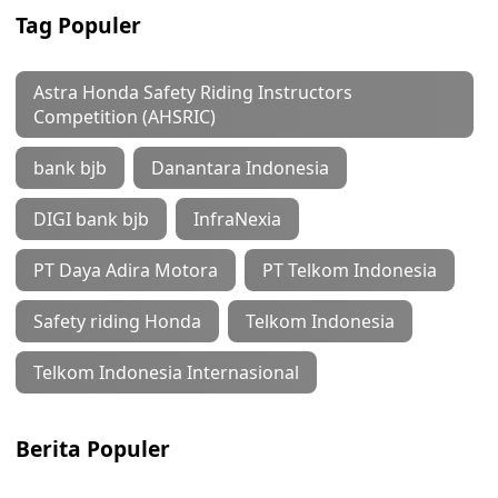
Tag Populer
Astra Honda Safety Riding Instructors
Competition (AHSRIC)
bank bjb
Danantara Indonesia
DIGI bank bjb
InfraNexia
PT Daya Adira Motora
PT Telkom Indonesia
Safety riding Honda
Telkom Indonesia
Telkom Indonesia Internasional
Berita Populer