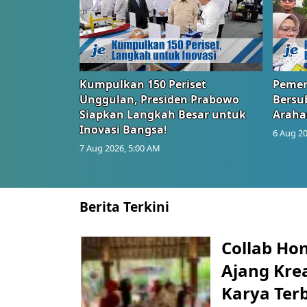
Kumpulkan 150 Periset
Pemer
Unggulan, Presiden Prabowo
Bersub
Siapkan Langkah Besar untuk
Araha
Inovasi Bangsa!
6 Aug 20
7 Aug 2026, 5:00 AM
Berita Terkini
Collab Hon
Ajang Kre
Karya Ter