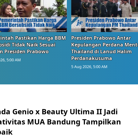
intah Pastikan Harga BBM
Presiden Prabowo Antar
sidi Tidak Naik Sesuai
Kepulangan Perdana Ment
n Presiden Prabowo
Thailand di Lanud Halim
Perdanakusuma
26, 5:00 AM
5 Aug 2026, 5:00 AM
da Genio x Beauty Ultima II Jadi
ativitas MUA Bandung Tampilkan
baik