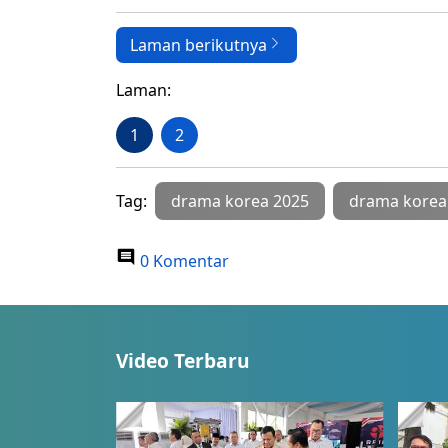
Laman berikutnya
Laman:
1
2
Tag:
drama korea 2025
drama kore
0 Komentar
Video Terbaru