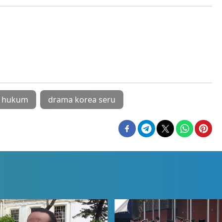
a hukum
drama korea seru