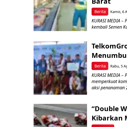
Barat
Berita
Kamis, 6 
KURASI MEDIA – P
kembali Semen Kuj
TelkomGro
Menumbuhk
Berita
Rabu, 5 A
KURASI MEDIA – PT
memperkuat komit
aksi penanaman 2
“Double W
Kibarkan M