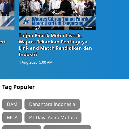
Tinjau Pabrik Motor Listrik,
eri
Wapres Tekankan Pentingnya
Link and Match Pendidikan dan
Industri
4 Aug 2026, 5:00 AM
Tag Populer
DAM
Danantara Indonesia
MUA
PT Daya Adira Motora