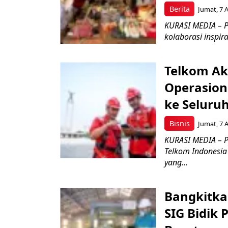
Berita
Jumat, 7 
KURASI MEDIA – P
kolaborasi inspir
Telkom Ak
Operasion
ke Seluru
Bisnis
Jumat, 7 
KURASI MEDIA – P
Telkom Indonesia 
yang...
Bangkitka
SIG Bidik