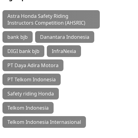
Astra Honda Safety Riding
Instructors Competition (AHSRIC)
bank bjb
Danantara Indonesia
DIGI bank bjb
InfraNexia
PT Daya Adira Motora
PT Telkom Indonesia
Safety riding Honda
Telkom Indonesia
Telkom Indonesia Internasional