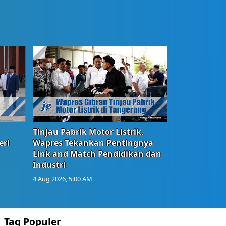
Tinjau Pabrik Motor Listrik,
eri
Wapres Tekankan Pentingnya
Link and Match Pendidikan dan
Industri
4 Aug 2026, 5:00 AM
Tag Populer