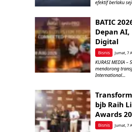
efektif berlaku se
BATIC 202
Depan AI, 
Digital
Bisnis
Jumat, 7 
KURASI MEDIA – S
mendorong transfo
International...
Transform
bjb Raih 
Awards 2
Bisnis
Jumat, 7 