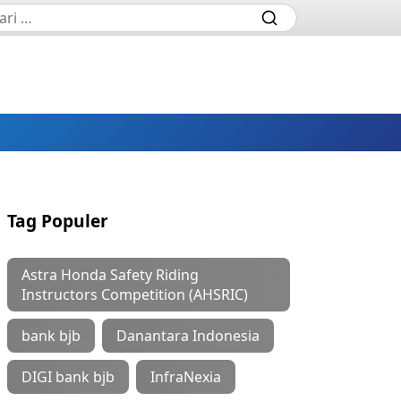
Tag Populer
Astra Honda Safety Riding
Instructors Competition (AHSRIC)
bank bjb
Danantara Indonesia
DIGI bank bjb
InfraNexia