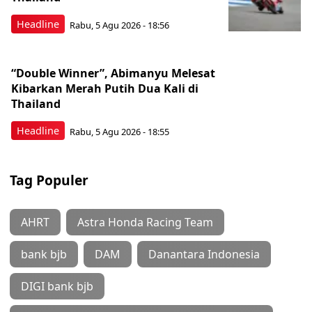
Headline
Rabu, 5 Agu 2026 - 18:56
“Double Winner”, Abimanyu Melesat
Kibarkan Merah Putih Dua Kali di
Thailand
Headline
Rabu, 5 Agu 2026 - 18:55
Tag Populer
AHRT
Astra Honda Racing Team
bank bjb
DAM
Danantara Indonesia
DIGI bank bjb