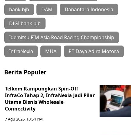
bank bjb
DAM
Danantara Indonesia
DIGI bank bjb
Idemitsu FIM Asia Road Racing Championship
InfraNexia
MUA
PT Daya Adira Motora
Berita Populer
Telkom Rampungkan Spin-Off
InfraCo Tahap 2, InfraNexia Jadi Pilar
Utama Bisnis Wholesale
Connectivity
7 Agu 2026, 10:54 PM