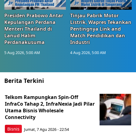
Presiden Prabowo Antar
Tinjau Pabrik Motor
Kepulangan Perdana
Listrik, Wapres Tekankan
Menteri Thailand di
Pentingnya Link and
Lanud Halim
Match Pendidikan dan
Perdanakusuma
Industri
5 Aug 2026, 5:00 AM
4 Aug 2026, 5:00 AM
Berita Terkini
Telkom Rampungkan Spin-Off
InfraCo Tahap 2, InfraNexia Jadi Pilar
Utama Bisnis Wholesale
Connectivity
Bisnis
Jumat, 7 Agu 2026 - 22:54