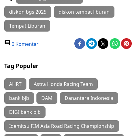
diskon bgs 2025
diskon tempat liburan
Tempat Liburan
0 Komentar
Tag Populer
AHRT
Astra Honda Racing Team
bank bjb
DAM
Danantara Indonesia
DIGI bank bjb
Idemitsu FIM Asia Road Racing Championship