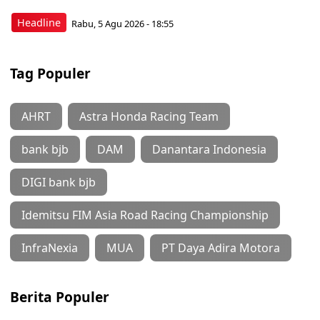
Headline
Rabu, 5 Agu 2026 - 18:55
Tag Populer
AHRT
Astra Honda Racing Team
bank bjb
DAM
Danantara Indonesia
DIGI bank bjb
Idemitsu FIM Asia Road Racing Championship
InfraNexia
MUA
PT Daya Adira Motora
Berita Populer