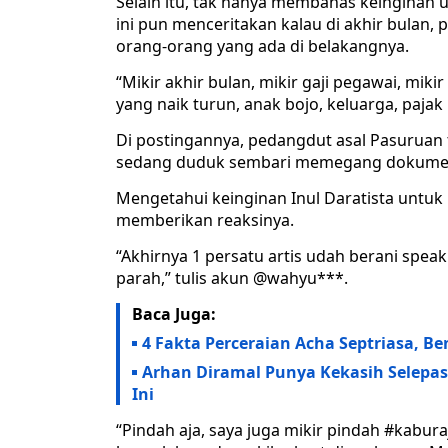
Selain itu, tak hanya membahas keinginan u
ini pun menceritakan kalau di akhir bulan,
orang-orang yang ada di belakangnya.
“Mikir akhir bulan, mikir gaji pegawai, miki
yang naik turun, anak bojo, keluarga, pajak
Di postingannya, pedangdut asal Pasuruan 
sedang duduk sembari memegang dokumen
Mengetahui keinginan Inul Daratista untu
memberikan reaksinya.
“Akhirnya 1 persatu artis udah berani spea
parah,” tulis akun @wahyu***.
Baca Juga:
4 Fakta Perceraian Acha Septriasa, Be
Arhan Diramal Punya Kekasih Selepas
Ini
“Pindah aja, saya juga mikir pindah #kaburaj