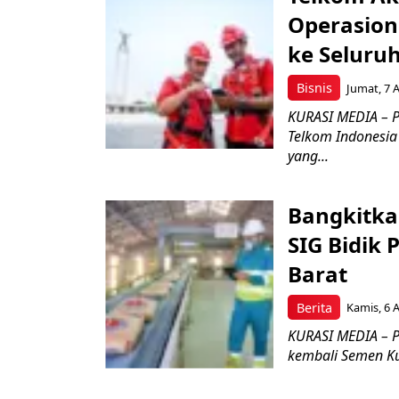
Operasion
ke Seluru
Bisnis
Jumat, 7 
KURASI MEDIA – P
Telkom Indonesia 
yang...
Bangkitka
SIG Bidik
Barat
Berita
Kamis, 6 
KURASI MEDIA – P
kembali Semen Kuj