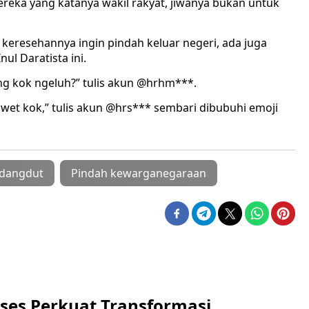
ereka yang katanya wakil rakyat, jiwanya bukan untuk
eresehannya ingin pindah keluar negeri, ada juga
l Daratista ini.
ang kok ngeluh?” tulis akun @hrhm***.
ruwet kok,” tulis akun @hrs*** sembari dibubuhi emoji
dangdut
Pindah kewarganegaraan
ses Perkuat Transformasi