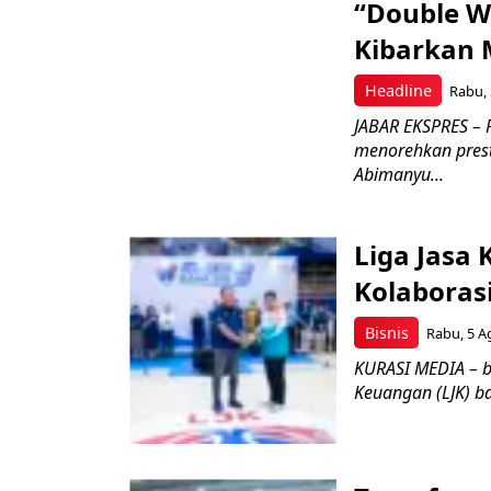
“Double W
Kibarkan M
Headline
Rabu, 
JABAR EKSPRES – 
menorehkan prest
Abimanyu...
Liga Jasa
Kolaboras
Bisnis
Rabu, 5 A
KURASI MEDIA – b
Keuangan (LJK) ba