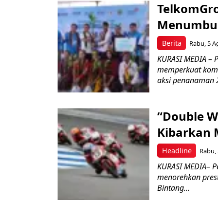
TelkomGro
Menumbuhk
Berita
Rabu, 5 A
KURASI MEDIA – PT
memperkuat komit
aksi penanaman 2
“Double W
Kibarkan M
Headline
Rabu, 
KURASI MEDIA– P
menorehkan prest
Bintang...