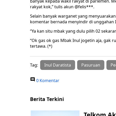
banyak kepada wakil rakyat di parlemen. M
rakyat kok,” tulis akun @felis***.
Selain banyak warganet yang menyuarakan k
komentar bernada menyindir di unggahan Inu
“Ya kan situ mbak yang dulu pilih 02 sekar
“Ok gas ok gas Mbak Inul jogetin aja, gak 
tertawa. (*)
Tag:
Inul Daratista
Pasuruan
Pe
0 Komentar
Berita Terkini
Telkom Ak