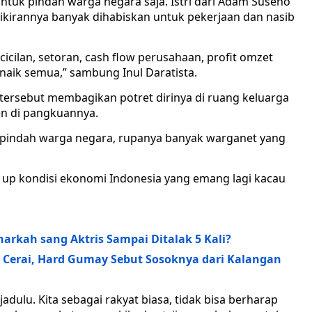
ntuk pindah warga negara saja. Istri dari Adam Suseno
 pikirannya banyak dihabiskan untuk pekerjaan dan nasib
r cicilan, setoran, cash flow perusahaan, profit omzet
 naik semua,” sambung Inul Daratista.
tersebut membagikan potret dirinya di ruang keluarga
 di pangkuannya.
k pindah warga negara, rupanya banyak warganet yang
k up kondisi ekonomi Indonesia yang emang lagi kacau
narkah sang Aktris Sampai Ditalak 5 Kali?
 Cerai, Hard Gumay Sebut Sosoknya dari Kalangan
adulu. Kita sebagai rakyat biasa, tidak bisa berharap