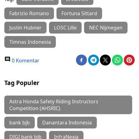
Fabrizio Romano
Fortuna Sittard
Justin Hubner
LOSC Lille
NEC Nijmegen
Timnas Indonesia
0 Komentar
Tag Populer
Astra Honda Safety Riding Instructors
Competition (AHSRIC)
bank bjb
Danantara Indonesia
DIGI bank bjb
InfraNexia