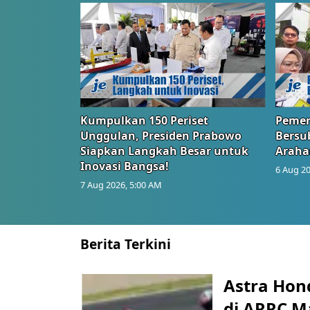
Kumpulkan 150 Periset
Pemer
Unggulan, Presiden Prabowo
Bersub
Siapkan Langkah Besar untuk
Araha
Inovasi Bangsa!
6 Aug 20
7 Aug 2026, 5:00 AM
Berita Terkini
Astra Hond
di ARRC M