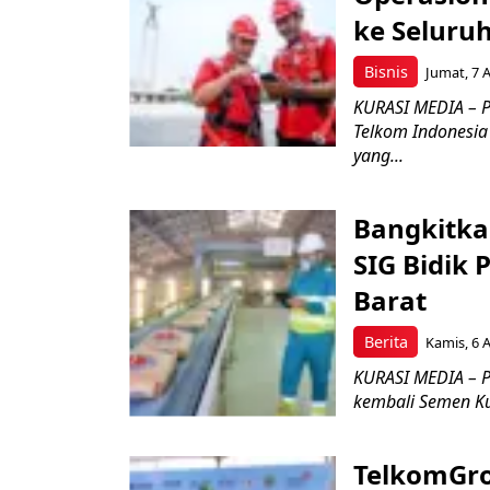
ke Seluru
Bisnis
Jumat, 7 
KURASI MEDIA – P
Telkom Indonesia 
yang...
Bangkitka
SIG Bidik
Barat
Berita
Kamis, 6 
KURASI MEDIA – P
kembali Semen Kuj
TelkomGro