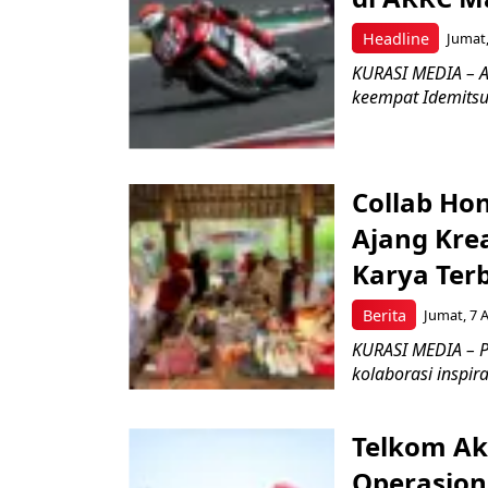
Headline
Jumat,
KURASI MEDIA – A
keempat Idemitsu
Collab Hon
Ajang Kre
Karya Ter
Berita
Jumat, 7 
KURASI MEDIA – P
kolaborasi inspir
Telkom Ak
Operasion