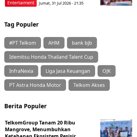
Entertaiment
Jumat, 31 Jul 2026 - 21:35
Tag Populer
#PT Telkom
AHM
bank bjb
Idemitsu Honda Thailand Talent Cup
InfraNexia
Liga Jasa Keuangan
OJK
PT Astra Honda Motor
Telkom Akses
Berita Populer
TelkomGroup Tanam 20 Ribu
Mangrove, Menumbuhkan
Ketahanan Ekosistem Pesisir