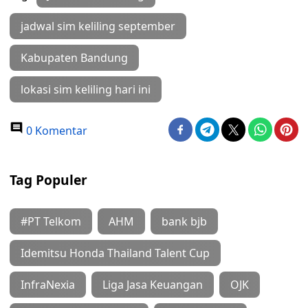
jadwal sim keliling september
Kabupaten Bandung
lokasi sim keliling hari ini
0 Komentar
Tag Populer
#PT Telkom
AHM
bank bjb
Idemitsu Honda Thailand Talent Cup
InfraNexia
Liga Jasa Keuangan
OJK