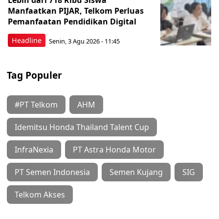
Lebih dari 718 Ribu Siswa
Manfaatkan PIJAR, Telkom Perluas
Pemanfaatan Pendidikan Digital
Headline
Senin, 3 Agu 2026 - 11:45
Tag Populer
#PT Telkom
AHM
Idemitsu Honda Thailand Talent Cup
InfraNexia
PT Astra Honda Motor
PT Semen Indonesia
Semen Kujang
SIG
Telkom Akses