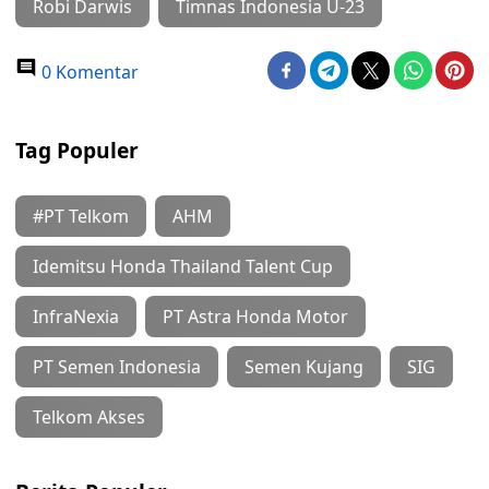
Robi Darwis
Timnas Indonesia U-23
0 Komentar
Tag Populer
#PT Telkom
AHM
Idemitsu Honda Thailand Talent Cup
InfraNexia
PT Astra Honda Motor
PT Semen Indonesia
Semen Kujang
SIG
Telkom Akses