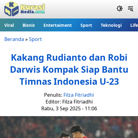
Viral
Bisnis
Entertaiment
Sport
Teknologi
Lif
Beranda
»
Sport
Kakang Rudianto dan Robi
Darwis Kompak Siap Bantu
Timnas Indonesia U-23
Penulis:
Filza Fitriadhi
Editor: Filza Fitriadhi
Rabu, 3 Sep 2025 - 11:06