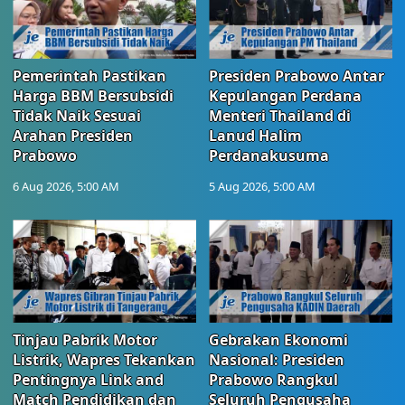
Pemerintah Pastikan
Presiden Prabowo Antar
Harga BBM Bersubsidi
Kepulangan Perdana
Tidak Naik Sesuai
Menteri Thailand di
Arahan Presiden
Lanud Halim
Prabowo
Perdanakusuma
6 Aug 2026, 5:00 AM
5 Aug 2026, 5:00 AM
Tinjau Pabrik Motor
Gebrakan Ekonomi
Listrik, Wapres Tekankan
Nasional: Presiden
Pentingnya Link and
Prabowo Rangkul
Match Pendidikan dan
Seluruh Pengusaha