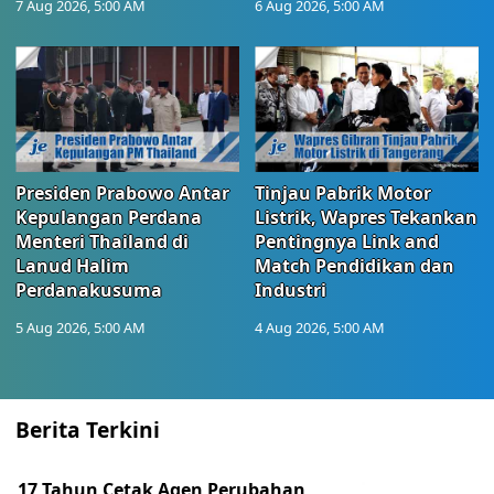
7 Aug 2026, 5:00 AM
6 Aug 2026, 5:00 AM
Presiden Prabowo Antar
Tinjau Pabrik Motor
Kepulangan Perdana
Listrik, Wapres Tekankan
Menteri Thailand di
Pentingnya Link and
Lanud Halim
Match Pendidikan dan
Perdanakusuma
Industri
5 Aug 2026, 5:00 AM
4 Aug 2026, 5:00 AM
Berita Terkini
17 Tahun Cetak Agen Perubahan,