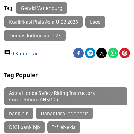
Tag:
Gerald Vanenburg
Kualifikasi Piala Asia U-23 2026
Laos
Timnas Indonesia U-23
0 Komentar
Tag Populer
Astra Honda Safety Riding Instructors
Competition (AHSRIC)
bank bjb
Danantara Indonesia
DIGI bank bjb
InfraNexia