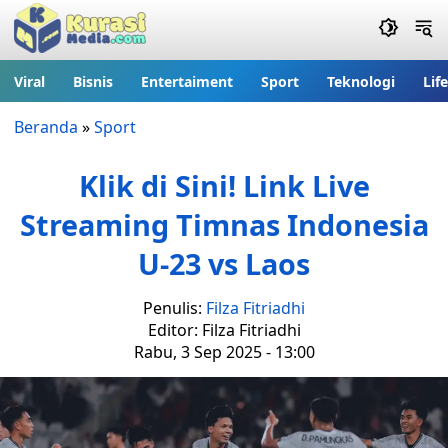
Viral
Bisnis
Entertaiment
Sport
Teknologi
Lif
Beranda
»
Sport
Klik di Sini! Link Live
Streaming Timnas Indonesia
U-23 vs Laos
Penulis:
Filza Fitriadhi
Editor: Filza Fitriadhi
Rabu, 3 Sep 2025 - 13:00