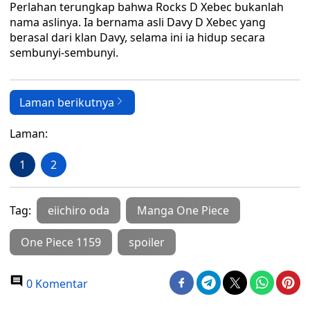
Perlahan terungkap bahwa Rocks D Xebec bukanlah
nama aslinya. Ia bernama asli Davy D Xebec yang
berasal dari klan Davy, selama ini ia hidup secara
sembunyi-sembunyi.
Laman berikutnya
Laman:
1
2
Tag:
eiichiro oda
Manga One Piece
One Piece 1159
spoiler
0 Komentar