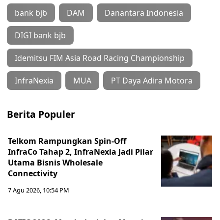
bank bjb
DAM
Danantara Indonesia
DIGI bank bjb
Idemitsu FIM Asia Road Racing Championship
InfraNexia
MUA
PT Daya Adira Motora
Berita Populer
Telkom Rampungkan Spin-Off
InfraCo Tahap 2, InfraNexia Jadi Pilar
Utama Bisnis Wholesale
Connectivity
7 Agu 2026, 10:54 PM