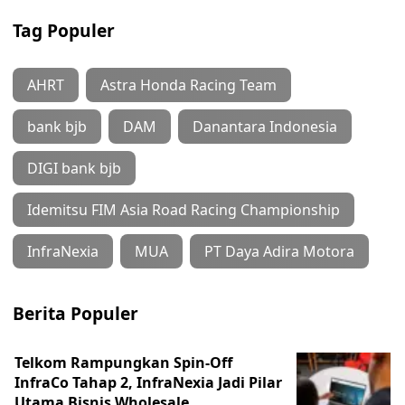
Tag Populer
AHRT
Astra Honda Racing Team
bank bjb
DAM
Danantara Indonesia
DIGI bank bjb
Idemitsu FIM Asia Road Racing Championship
InfraNexia
MUA
PT Daya Adira Motora
Berita Populer
Telkom Rampungkan Spin-Off
InfraCo Tahap 2, InfraNexia Jadi Pilar
Utama Bisnis Wholesale