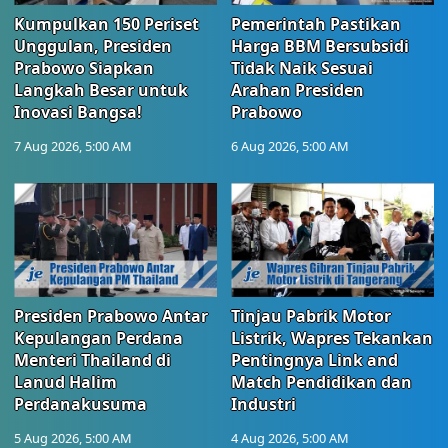
Kumpulkan 150 Periset
Pemerintah Pastikan
Unggulan, Presiden
Harga BBM Bersubsidi
Prabowo Siapkan
Tidak Naik Sesuai
Langkah Besar untuk
Arahan Presiden
Inovasi Bangsa!
Prabowo
7 Aug 2026, 5:00 AM
6 Aug 2026, 5:00 AM
Presiden Prabowo Antar
Tinjau Pabrik Motor
Kepulangan Perdana
Listrik, Wapres Tekankan
Menteri Thailand di
Pentingnya Link and
Lanud Halim
Match Pendidikan dan
Perdanakusuma
Industri
5 Aug 2026, 5:00 AM
4 Aug 2026, 5:00 AM