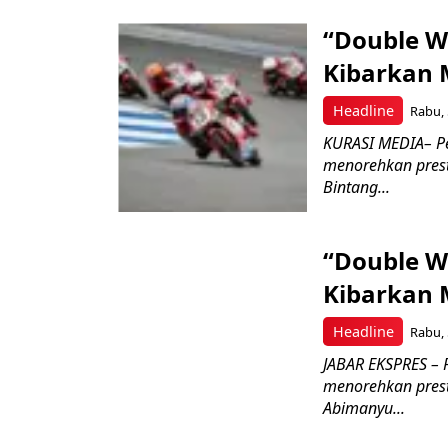
“Double W
Kibarkan M
Headline
Rabu, 
KURASI MEDIA– P
menorehkan prest
Bintang...
“Double W
Kibarkan M
Headline
Rabu, 
JABAR EKSPRES – 
menorehkan prest
Abimanyu...