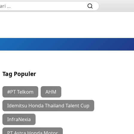
Tag Populer
#PT Telkom
AHM
Idemitsu Honda Thailand Talent Cup
InfraNexia
PT Astra Honda Motor