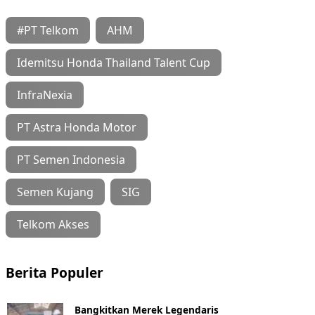
#PT Telkom
AHM
Idemitsu Honda Thailand Talent Cup
InfraNexia
PT Astra Honda Motor
PT Semen Indonesia
Semen Kujang
SIG
Telkom Akses
Berita Populer
Bangkitkan Merek Legendaris