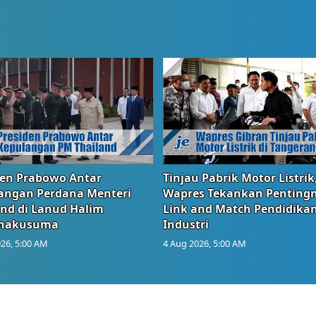
den Prabowo Antar
Tinjau Pabrik Motor Listrik
angan Perdana Menteri
Wapres Tekankan Penting
and di Lanud Halim
Link and Match Pendidika
anakusuma
Industri
26, 5:00 AM
4 Aug 2026, 5:00 AM