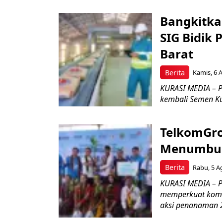
Bangkitka
SIG Bidik
Barat
Berita
Kamis, 6 
KURASI MEDIA – P
kembali Semen Kuj
TelkomGro
Menumbuhk
Berita
Rabu, 5 A
KURASI MEDIA – PT
memperkuat komit
aksi penanaman 2