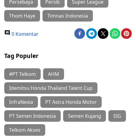
Persebaya
Persib
Super League
Thom Haye
Timnas Indonesia
0 Komentar
Tag Populer
#PT Telkom
AHM
Idemitsu Honda Thailand Talent Cup
InfraNexia
PT Astra Honda Motor
PT Semen Indonesia
Semen Kujang
SIG
Telkom Akses