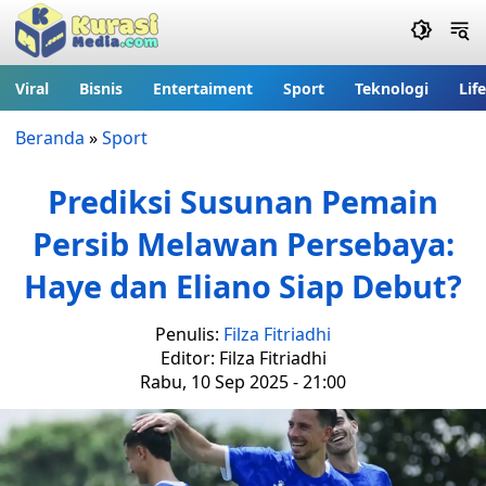
Viral
Bisnis
Entertaiment
Sport
Teknologi
Lif
Beranda
»
Sport
Prediksi Susunan Pemain
Persib Melawan Persebaya:
Haye dan Eliano Siap Debut?
Penulis:
Filza Fitriadhi
Editor: Filza Fitriadhi
Rabu, 10 Sep 2025 - 21:00