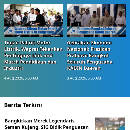
Tinjau Pabrik Motor
Gebrakan Ekonomi
Listrik, Wapres Tekankan
Nasional: Presiden
Pentingnya Link and
Prabowo Rangkul
Match Pendidikan dan
Seluruh Pengusaha
Industri
KADIN Daerah
4 Aug 2026, 5:00 AM
3 Aug 2026, 5:00 AM
Berita Terkini
Bangkitkan Merek Legendaris
Semen Kujang, SIG Bidik Penguatan