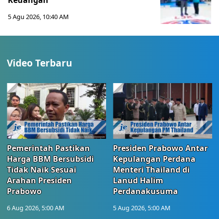
Keuangan
5 Agu 2026, 10:40 AM
Video Terbaru
Pemerintah Pastikan
Presiden Prabowo Antar
Harga BBM Bersubsidi
Kepulangan Perdana
Tidak Naik Sesuai
Menteri Thailand di
Arahan Presiden
Lanud Halim
Prabowo
Perdanakusuma
6 Aug 2026, 5:00 AM
5 Aug 2026, 5:00 AM