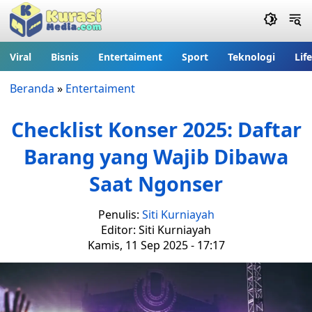
Viral
Bisnis
Entertaiment
Sport
Teknologi
Lif
Beranda
»
Entertaiment
Checklist Konser 2025: Daftar
Barang yang Wajib Dibawa
Saat Ngonser
Penulis:
Siti Kurniayah
Editor: Siti Kurniayah
Kamis, 11 Sep 2025 - 17:17