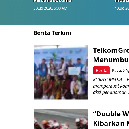
Perdanakusuma
Indust
5 Aug 2026, 5:00 AM
4 Aug 20
Berita Terkini
TelkomGro
Menumbuhk
Berita
Rabu, 5 A
KURASI MEDIA – PT
memperkuat komit
aksi penanaman 2
“Double W
Kibarkan M