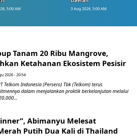
ri
Daerah
26, 5:00 AM
3 Aug 2026, 5:00 AM
up Tanam 20 Ribu Mangrove,
an Ketahanan Ekosistem Pesisir
gu 2026 - 20:54
 Telkom Indonesia (Persero) Tbk (Telkom) terus
mennya dalam menjalankan praktik berkelanjutan melalui
0.000...
inner”, Abimanyu Melesat
erah Putih Dua Kali di Thailand