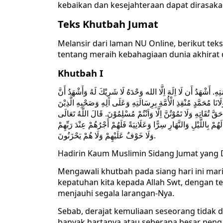
kebaikan dan kesejahteraan dapat dirasaka
Teks Khutbah Jumat
Melansir dari laman NU Online, berikut t
tentang meraih kebahagiaan dunia akhirat
Khutbah I
. أَشْهَدُ أَن لَا اِلَهَ اِلَّا الله وَحْدَهُ لَا شَرِيْكَ لَهُ وَأَشْهَدُ أَنَّ
َانَا مُحَمَّدٍ مُنْقِذِ الْأُمَّةِ بِرِسَالَتِهِ وَعَلَى اَلِهِ وَصَحْبِهِ الَّذِيْنَ
حَقَّ تُقَاتِهِ وَلَا تَمُوْتُنَّ اِلَّا وَاَنْتُمْ مُسْلِمُوْنَ. قَالَ اللَّهُ تَعَالَى
ْ بِاللَّيْلِ وَالنَّهَارِ سِرًّا وَعَلَانِيَةً فَلَهُمْ أَجْرُهُمْ عِنْدَ رَبِّهِمْ
وَلَا خَوْفٌ عَلَيْهِمْ وَلَا هُمْ يَحْزَنُونَ.
Hadirin Kaum Muslimin Sidang Jumat yang 
Mengawali khutbah pada siang hari ini ma
kepatuhan kita kepada Allah Swt, dengan 
menjauhi segala larangan-Nya.
Sebab, derajat kemuliaan seseorang tidak 
banyak hartanya atau seberapa besar peng