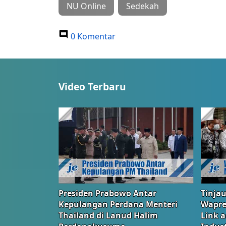
NU Online
Sedekah
0 Komentar
Video Terbaru
Presiden Prabowo Antar
Tinjau
Kepulangan Perdana Menteri
Wapre
Thailand di Lanud Halim
Link 