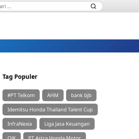
Tag Populer
#PT Telkom
AHM
bank bjb
Idemitsu Honda Thailand Talent Cup
InfraNexia
Liga Jasa Keuangan
OJK
PT Astra Honda Motor