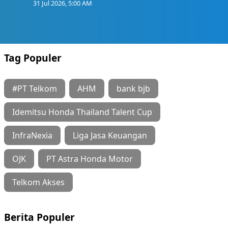
31 Jul 2026, 5:00 AM
Tag Populer
#PT Telkom
AHM
bank bjb
Idemitsu Honda Thailand Talent Cup
InfraNexia
Liga Jasa Keuangan
OJK
PT Astra Honda Motor
Telkom Akses
Berita Populer