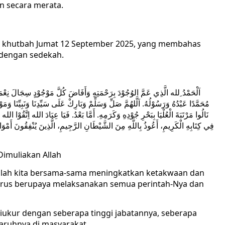
n secara merata.
eks khutbah Jumat 12 September 2025, yang membahas
 dengan sedekah.
اَلْحَمْدُ ِلله الَّذِي عَمَّ الوُجُوْدَ بِرَحْمَتِهِ وَأَفَاضَ كُلَّ مَوْجُوْدٍ سِجَالَ نِعْمَتِهِ
مُحَمَّدًا عَبْدُهُ وَرَسُوْلُهُ. اَلَّلهُمَّ صَلِّ وَسَلِّمْ وَبَارِكْ عَلَى سَيِّدِنَا وَنَبِيِّنَا وَمَوْل
نَالُوا مَرْتَبَةَ الْعُلْيَا بِبَحْرِ جُوْدِهِ وَكَرَمِهِ. أَمَّا بَعْدُ. فَيَا عِبَادَ الله اِتَّقُوْا الله 
فِي كِتَابِهِ الْكَرِيمِ، أَعُوذُ بِاللَّهِ مِنَ الشَّيْطَانِ الرَّجِيمِ، الَّذِينَ يُنْفِقُونَ أَمْوَالَهُم
Dimuliakan Allah
rilah kita bersama-sama meningkatkan ketakwaan dan
terus berupaya melaksanakan semua perintah-Nya dan
diukur dengan seberapa tinggi jabatannya, seberapa
aruhnya di masyarakat.