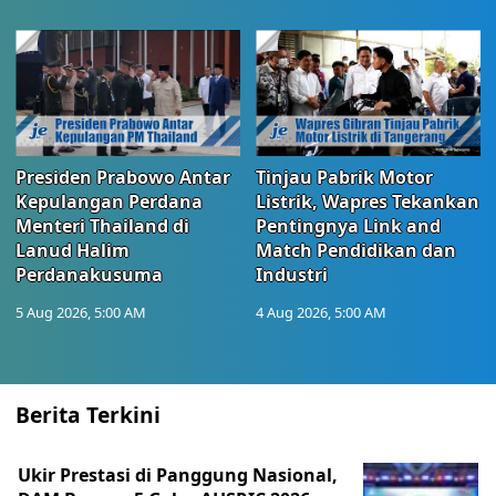
Presiden Prabowo Antar
Tinjau Pabrik Motor
Kepulangan Perdana
Listrik, Wapres Tekankan
Menteri Thailand di
Pentingnya Link and
Lanud Halim
Match Pendidikan dan
Perdanakusuma
Industri
5 Aug 2026, 5:00 AM
4 Aug 2026, 5:00 AM
Berita Terkini
Ukir Prestasi di Panggung Nasional,