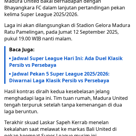
Madura United bakal berhadapan dengan
Bhayangkara FC dalam lanjutan pertandingan pekan
kelima Super League 2025/2026.
Laga ini akan dilangsungkan di Stadion Gelora Madura
Ratu Pamelingan, pada Jumat 12 September 2025,
pukul 19.00 WIB nanti malam.
Baca Juga:
Jadwal Super League Hari Ini: Ada Duel Klasik
Persib vs Persebaya
Jadwal Pekan 5 Super League 2025/2026:
Diwarnai Laga Klasik Persib vs Persebaya
Hasil kontras diraih kedua kesebelasan jelang
menghadapi laga ini. Tim tuan rumah, Madura United
tengah terpuruk setelah tanpa kemenangan di dua
laga beruntun.
Terakhir skuad Laskar Sapeh Kerrab menelan
kekalahan saat melawat ke markas Bali United di
pekan keempat Super League musim ini.