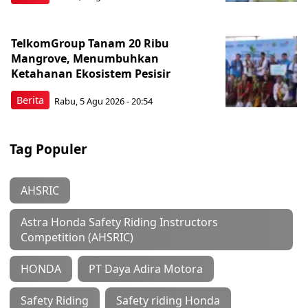
TelkomGroup Tanam 20 Ribu
Mangrove, Menumbuhkan
Ketahanan Ekosistem Pesisir
Berita
Rabu, 5 Agu 2026 - 20:54
Tag Populer
AHSRIC
Astra Honda Safety Riding Instructors
Competition (AHSRIC)
HONDA
PT Daya Adira Motora
Safety Riding
Safety riding Honda