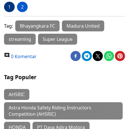
1
2
Tag:
Bhayangkara FC
Madura United
streaming
Super League
0 Komentar
Tag Populer
AHSRIC
Astra Honda Safety Riding Instructors
Competition (AHSRIC)
HONDA
PT Daya Adira Motora