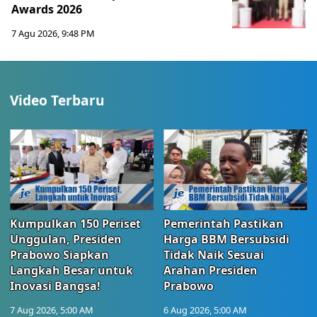
Awards 2026
7 Agu 2026, 9:48 PM
Video Terbaru
Kumpulkan 150 Periset
Pemerintah Pastikan
Unggulan, Presiden
Harga BBM Bersubsidi
Prabowo Siapkan
Tidak Naik Sesuai
Langkah Besar untuk
Arahan Presiden
Inovasi Bangsa!
Prabowo
7 Aug 2026, 5:00 AM
6 Aug 2026, 5:00 AM