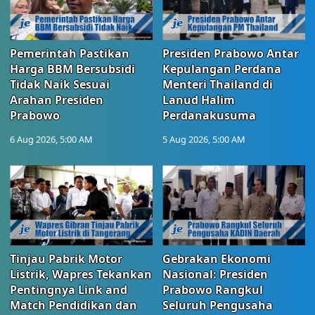
Pemerintah Pastikan
Presiden Prabowo Antar
Harga BBM Bersubsidi
Kepulangan Perdana
Tidak Naik Sesuai
Menteri Thailand di
Arahan Presiden
Lanud Halim
Prabowo
Perdanakusuma
6 Aug 2026, 5:00 AM
5 Aug 2026, 5:00 AM
Tinjau Pabrik Motor
Gebrakan Ekonomi
Listrik, Wapres Tekankan
Nasional: Presiden
Pentingnya Link and
Prabowo Rangkul
Match Pendidikan dan
Seluruh Pengusaha