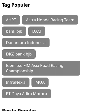
Tag Populer
AHRT
Astra Honda Racing Team
bank bjb
DAM
Danantara Indonesia
DIGI bank bjb
Idemitsu FIM Asia Road Racing
Championship
InfraNexia
MUA
PT Daya Adira Motora
Berita Populer