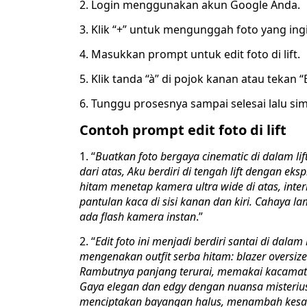
2. Login menggunakan akun Google Anda.
3. Klik “+” untuk mengunggah foto yang ingi
4. Masukkan prompt untuk edit foto di lift.
5. Klik tanda “à” di pojok kanan atau tekan “
6. Tunggu prosesnya sampai selesai lalu si
Contoh prompt edit foto di lift
1. “
Buatkan foto bergaya cinematic di dalam lif
dari atas, Aku berdiri di tengah lift dengan e
hitam menetap kamera ultra wide di atas, interio
pantulan kaca di sisi kanan dan kiri. Cahaya 
ada flash kamera instan
.”
2. “
Edit foto ini menjadi berdiri santai di dala
mengenakan outfit serba hitam: blazer oversized
Rambutnya panjang terurai, memakai kacamata
Gaya elegan dan edgy dengan nuansa misterius
menciptakan bayangan halus, menambah kesan