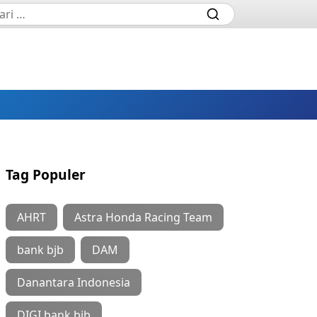
Tag Populer
AHRT
Astra Honda Racing Team
bank bjb
DAM
Danantara Indonesia
DIGI bank bjb