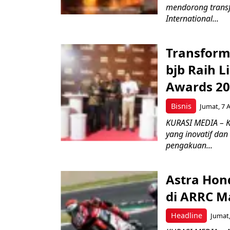
mendorong transfo
International...
Transform
bjb Raih 
Awards 2
Bisnis
Jumat, 7 
KURASI MEDIA – 
yang inovatif da
pengakuan...
Astra Hond
di ARRC M
Headline
Jumat,