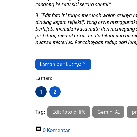
condong ke satu sisi secara santai
.”
3. “
Edit foto ini tanpa merubah wajah aslinya m
dinding logam reflektif. Yang cewe menggunaka
berhijab, memakai kaca mata dan memegang se
jas hitam, memakai kacamata hitam dan meme
nuansa misterius. Pencahayaan redup dari lam
Laman berikutnya
Laman:
1
2
Tag:
Edit foto di lift
Gemini AI
p
0 Komentar