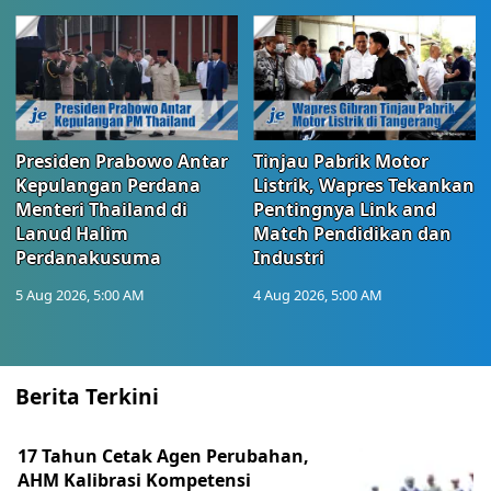
Presiden Prabowo Antar
Tinjau Pabrik Motor
Kepulangan Perdana
Listrik, Wapres Tekankan
Menteri Thailand di
Pentingnya Link and
Lanud Halim
Match Pendidikan dan
Perdanakusuma
Industri
5 Aug 2026, 5:00 AM
4 Aug 2026, 5:00 AM
Berita Terkini
17 Tahun Cetak Agen Perubahan,
AHM Kalibrasi Kompetensi