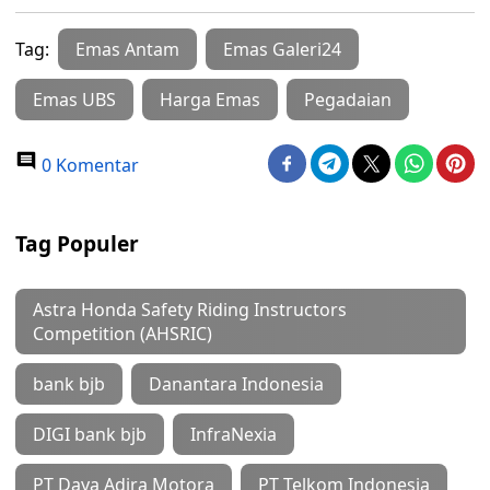
Tag:
Emas Antam
Emas Galeri24
Emas UBS
Harga Emas
Pegadaian
0 Komentar
Tag Populer
Astra Honda Safety Riding Instructors
Competition (AHSRIC)
bank bjb
Danantara Indonesia
DIGI bank bjb
InfraNexia
PT Daya Adira Motora
PT Telkom Indonesia