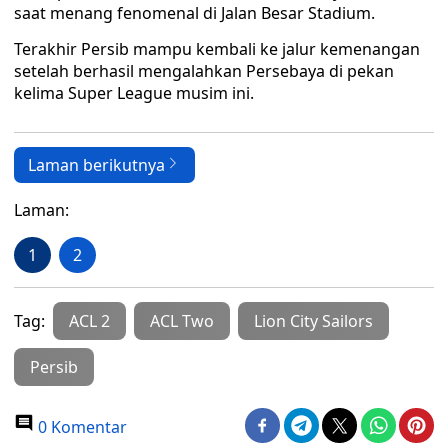
saat menang fenomenal di Jalan Besar Stadium.
Terakhir Persib mampu kembali ke jalur kemenangan
setelah berhasil mengalahkan Persebaya di pekan
kelima Super League musim ini.
Laman berikutnya
Laman:
1
2
Tag:
ACL 2
ACL Two
Lion City Sailors
Persib
0 Komentar