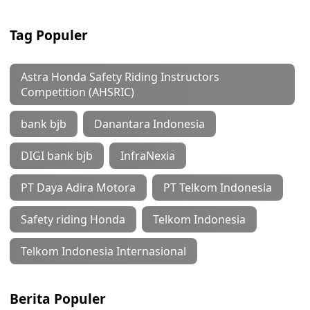
Tag Populer
Astra Honda Safety Riding Instructors
Competition (AHSRIC)
bank bjb
Danantara Indonesia
DIGI bank bjb
InfraNexia
PT Daya Adira Motora
PT Telkom Indonesia
Safety riding Honda
Telkom Indonesia
Telkom Indonesia Internasional
Berita Populer