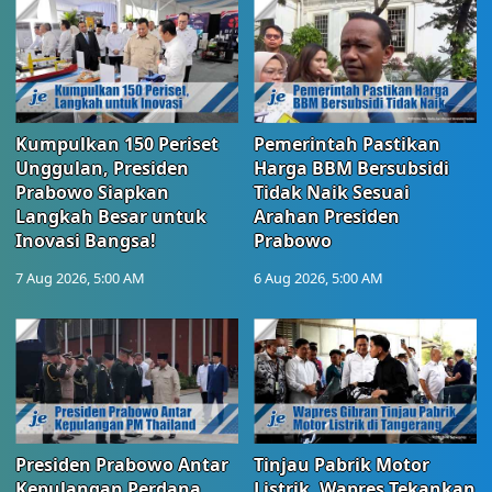
Kumpulkan 150 Periset
Pemerintah Pastikan
Unggulan, Presiden
Harga BBM Bersubsidi
Prabowo Siapkan
Tidak Naik Sesuai
Langkah Besar untuk
Arahan Presiden
Inovasi Bangsa!
Prabowo
7 Aug 2026, 5:00 AM
6 Aug 2026, 5:00 AM
Presiden Prabowo Antar
Tinjau Pabrik Motor
Kepulangan Perdana
Listrik, Wapres Tekankan