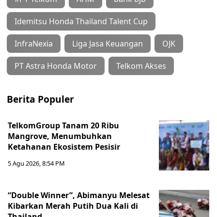
Idemitsu Honda Thailand Talent Cup
InfraNexia
Liga Jasa Keuangan
OJK
PT Astra Honda Motor
Telkom Akses
Berita Populer
TelkomGroup Tanam 20 Ribu
Mangrove, Menumbuhkan
Ketahanan Ekosistem Pesisir
5 Agu 2026, 8:54 PM
“Double Winner”, Abimanyu Melesat
Kibarkan Merah Putih Dua Kali di
Thailand