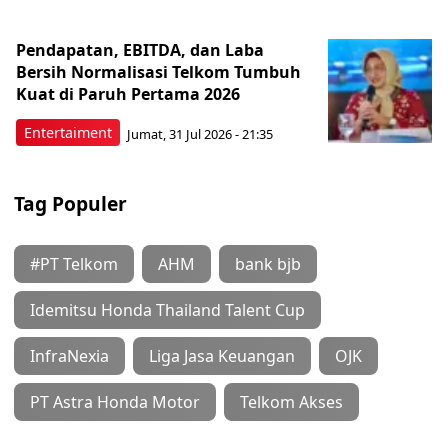
Pendapatan, EBITDA, dan Laba
Bersih Normalisasi Telkom Tumbuh
Kuat di Paruh Pertama 2026
Entertaiment
Jumat, 31 Jul 2026 - 21:35
Tag Populer
#PT Telkom
AHM
bank bjb
Idemitsu Honda Thailand Talent Cup
InfraNexia
Liga Jasa Keuangan
OJK
PT Astra Honda Motor
Telkom Akses