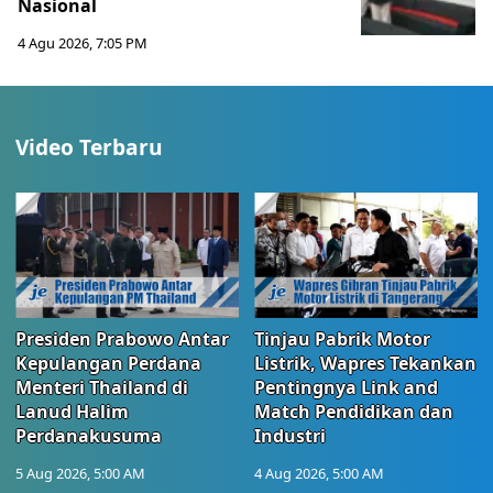
Nasional
4 Agu 2026, 7:05 PM
Video Terbaru
Presiden Prabowo Antar
Tinjau Pabrik Motor
Kepulangan Perdana
Listrik, Wapres Tekankan
Menteri Thailand di
Pentingnya Link and
Lanud Halim
Match Pendidikan dan
Perdanakusuma
Industri
5 Aug 2026, 5:00 AM
4 Aug 2026, 5:00 AM