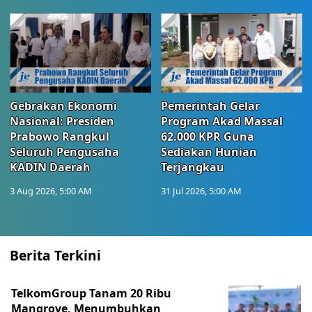
Gebrakan Ekonomi
Pemerintah Gelar
Nasional: Presiden
Program Akad Massal
Prabowo Rangkul
62.000 KPR Guna
Seluruh Pengusaha
Sediakan Hunian
KADIN Daerah
Terjangkau
3 Aug 2026, 5:00 AM
31 Jul 2026, 5:00 AM
Berita Terkini
TelkomGroup Tanam 20 Ribu
Mangrove, Menumbuhkan