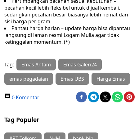
Pertimbangkan pecahan sesuai kebutuhan –
pecahan kecil lebih fleksibel untuk dijual kembali,
sedangkan pecahan besar biasanya lebih hemat dari
sisi harga per gram.
Pantau harga harian – update harga bisa dipantau
langsung di laman resmi Logam Mulia agar tidak
ketinggalan momentum. (
*
)
Tag:
Emas Antam
Emas Galeri24
emas pegadaian
Emas UBS
Harga Emas
0 Komentar
Tag Populer
#PT Telkom
AHM
bank bjb